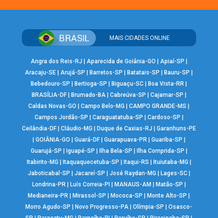
MAIS CIDADES ONLINE
Angra dos Reis-RJ
|
Aparecida de Goiânia-GO
|
Apiaí-SP
|
Aracaju-SE
|
Arujá-SP
|
Barretos-SP
|
Batatais-SP
|
Bauru-SP
|
Bebedouro-SP
|
Bertioga-SP
|
Biguaçu-SC
|
Boa Vista-RR
|
BRASÍLIA-DF
|
Brumado-BA
|
Cabreúva-SP
|
Cajamar-SP
|
Caldas Novas-GO
|
Campo Belo-MG
|
CAMPO GRANDE-MS
|
Campos Jordão-SP
|
Caraguatatuba-SP
|
Cardoso-SP
|
Ceilândia-DF
|
Cláudio-MG
|
Duque de Caxias-RJ
|
Garanhuns-PE
|
GOIÂNIA-GO
|
Guará-DF
|
Guarapuava-PR
|
Guariba-SP
|
Guarujá-SP
|
Iguapé-SP
|
Ilha Bela-SP
|
Ilha Comprida-SP
|
Itabirito-MG
|
Itaquaquecetuba-SP
|
Itaqui-RS
|
Ituiutaba-MG
|
Jaboticabal-SP
|
Jacareí-SP
|
José Raydan-MG
|
Lages-SC
|
Londrina-PR
|
Luís Correia-PI
|
MANAUS-AM
|
Matão-SP
|
Medianeira-PR
|
Mirassol-SP
|
Mococa-SP
|
Monte Alto-SP
|
Morro Agudo-SP
|
Novo Progresso-PA
|
Olímpia-SP
|
Osasco-