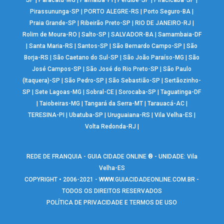
SP
|
Paracatu-MG
|
Parnaíba-PI
|
Peruíbe-SP
|
Piracicaba-SP
|
Pirassununga-SP
|
PORTO ALEGRE-RS
|
Porto Seguro-BA
|
Praia Grande-SP
|
Ribeirão Preto-SP
|
RIO DE JANEIRO-RJ
|
Rolim de Moura-RO
|
Salto-SP
|
SALVADOR-BA
|
Samambaia-DF
|
Santa Maria-RS
|
Santos-SP
|
São Bernardo Campo-SP
|
São
Borja-RS
|
São Caetano do Sul-SP
|
São João Paraíso-MG
|
São
José Campos-SP
|
São José do Rio Preto-SP
|
São Paulo
(Itaquera)-SP
|
São Pedro-SP
|
São Sebastião-SP
|
Sertãozinho-
SP
|
Sete Lagoas-MG
|
Sobral-CE
|
Sorocaba-SP
|
Taguatinga-DF
|
Taiobeiras-MG
|
Tangará da Serra-MT
|
Tarauacá-AC
|
TERESINA-PI
|
Ubatuba-SP
|
Uruguaiana-RS
|
Vila Velha-ES
|
Volta Redonda-RJ
|
REDE DE FRANQUIA - GUIA CIDADE ONLINE ® - UNIDADE: Vila
Velha-ES
COPYRIGHT • 2006-2021 -
WWW.GUIACIDADEONLINE.COM.BR
-
TODOS OS DIREITOS RESERVADOS
POLÍTICA DE PRIVACIDADE E TERMOS DE USO