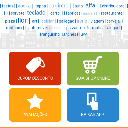
alfa |
carrinho |
vodka |
|
festas |
|
itapoa |
|
auto |
|
distribuidora |
|
teclado |
|
|
|
|
sorvete |
carro |
|
|
fabricas |
|
|
restaurante |
imoveis |
flor |
irene |
pizza |
art |
|
celular |
|
gallegao |
viagem |
cerveja |
|
motoboy |
|
|
automoveis |
|
pizzaria |
informatica |
aluguel |
tintas |
franguinho |
lanches |
|
uvv |
CUPOM DESCONTO
GUIA SHOP ONLINE
AVALIAÇÕES
BAIXAR APP