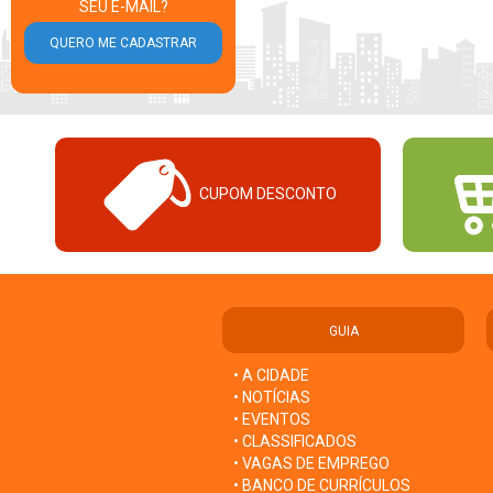
SEU E-MAIL?
CUPOM DESCONTO
GUIA
• A CIDADE
• NOTÍCIAS
• EVENTOS
• CLASSIFICADOS
• VAGAS DE EMPREGO
• BANCO DE CURRÍCULOS