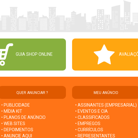
GUIA SHOP ONLINE
AVALIAÇ
QUER ANUNCIAR ?
MEU ANÚNCIO
• PUBLICIDADE
• ASSINANTES (EMPRESARIAL)
• MÍDIA KIT
• EVENTOS E CIA
• PLANOS DE ANÚNCIO
• CLASSIFICADOS
• WEB SITES
• EMPREGOS
• DEPOIMENTOS
• CURRÍCULOS
• ANUNCIE AQUI
• REPRESENTANTES