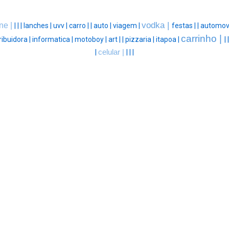
vodka |
ene |
|
|
|
lanches |
uvv |
carro |
|
auto |
viagem |
festas |
|
automove
carrinho |
ribuidora |
informatica |
motoboy |
art |
|
pizzaria |
itapoa |
|
|
celular |
|
|
|