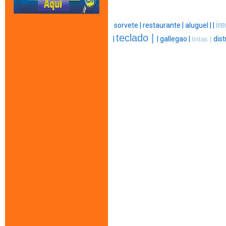
ir
sorvete |
restaurante |
aluguel |
|
teclado |
|
|
gallegao |
dist
tintas |