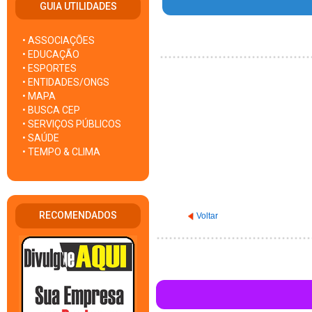
GUIA UTILIDADES
• ASSOCIAÇÕES
• EDUCAÇÃO
• ESPORTES
• ENTIDADES/ONGS
• MAPA
• BUSCA CEP
• SERVIÇOS PÚBLICOS
• SAÚDE
• TEMPO & CLIMA
RECOMENDADOS
Voltar