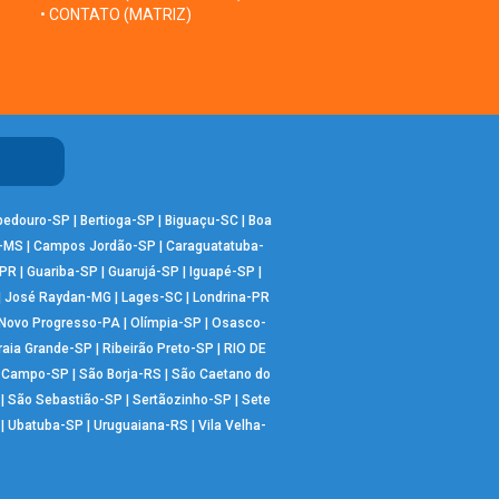
• CONTATO (MATRIZ)
bedouro-SP
|
Bertioga-SP
|
Biguaçu-SC
|
Boa
-MS
|
Campos Jordão-SP
|
Caraguatatuba-
-PR
|
Guariba-SP
|
Guarujá-SP
|
Iguapé-SP
|
|
José Raydan-MG
|
Lages-SC
|
Londrina-PR
Novo Progresso-PA
|
Olímpia-SP
|
Osasco-
raia Grande-SP
|
Ribeirão Preto-SP
|
RIO DE
o Campo-SP
|
São Borja-RS
|
São Caetano do
|
São Sebastião-SP
|
Sertãozinho-SP
|
Sete
|
Ubatuba-SP
|
Uruguaiana-RS
|
Vila Velha-