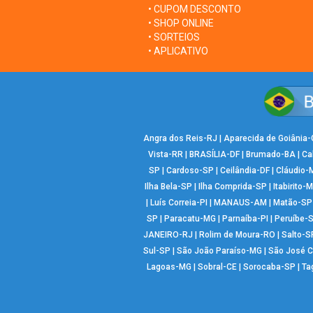
• CUPOM DESCONTO
• SHOP ONLINE
• SORTEIOS
• APLICATIVO
Angra dos Reis-RJ
|
Aparecida de Goiânia
Vista-RR
|
BRASÍLIA-DF
|
Brumado-BA
|
Ca
SP
|
Cardoso-SP
|
Ceilândia-DF
|
Cláudio-
Ilha Bela-SP
|
Ilha Comprida-SP
|
Itabirito-
|
Luís Correia-PI
|
MANAUS-AM
|
Matão-SP
SP
|
Paracatu-MG
|
Parnaíba-PI
|
Peruíbe-
JANEIRO-RJ
|
Rolim de Moura-RO
|
Salto-S
Sul-SP
|
São João Paraíso-MG
|
São José 
Lagoas-MG
|
Sobral-CE
|
Sorocaba-SP
|
Ta