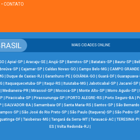
• CONTATO
MAIS CIDADES ONLINE
-GO
|
Apiaí-SP
|
Aracaju-SE
|
Arujá-SP
|
Barretos-SP
|
Batatais-SP
|
Bauru-SP
|
Be
breúva-SP
|
Cajamar-SP
|
Caldas Novas-GO
|
Campo Belo-MG
|
CAMPO GRANDE
MG
|
Duque de Caxias-RJ
|
Garanhuns-PE
|
GOIÂNIA-GO
|
Guará-DF
|
Guarapuava
MG
|
Itaquaquecetuba-SP
|
Itaqui-RS
|
Ituiutaba-MG
|
Jaboticabal-SP
|
Jacareí-SP
|
Medianeira-PR
|
Mirassol-SP
|
Mococa-SP
|
Monte Alto-SP
|
Morro Agudo-SP
|
SP
|
Piracicaba-SP
|
Pirassununga-SP
|
PORTO ALEGRE-RS
|
Porto Seguro-BA
|
P
P
|
SALVADOR-BA
|
Samambaia-DF
|
Santa Maria-RS
|
Santos-SP
|
São Bernard
Campos-SP
|
São José do Rio Preto-SP
|
São Paulo (Itaquera)-SP
|
São Pedro-SP
guatinga-DF
|
Taiobeiras-MG
|
Tangará da Serra-MT
|
Tarauacá-AC
|
TERESINA-PI
ES
|
Volta Redonda-RJ
|