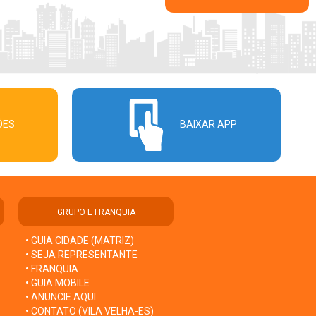
ÕES
BAIXAR APP
GRUPO E FRANQUIA
• GUIA CIDADE (MATRIZ)
• SEJA REPRESENTANTE
• FRANQUIA
• GUIA MOBILE
• ANUNCIE AQUI
• CONTATO (VILA VELHA-ES)