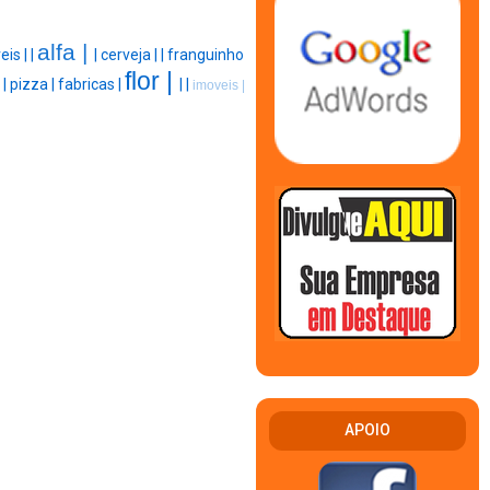
alfa |
is |
|
|
cerveja |
|
franguinho
flor |
|
|
pizza |
fabricas |
|
|
imoveis |
APOIO