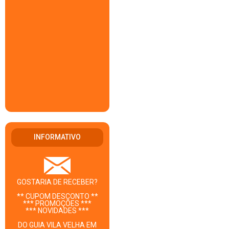
INFORMATIVO
GOSTARIA DE RECEBER?
** CUPOM DESCONTO **
*** PROMOÇÕES ***
*** NOVIDADES ***
DO GUIA VILA VELHA EM