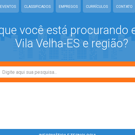
EVENTOS
CLASSIFICADOS
EMPREGOS
CURRÍCULOS
CONTATO
que você está procurando
Vila Velha-ES e região?