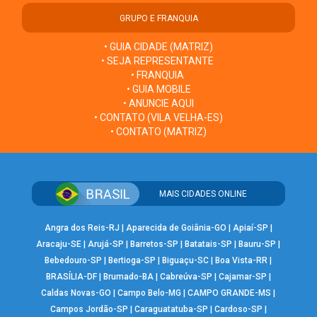
GRUPO E FRANQUIA
• GUIA CIDADE (MATRIZ)
• SEJA REPRESENTANTE
• FRANQUIA
• GUIA MOBILE
• ANUNCIE AQUI
• CONTATO (VILA VELHA-ES)
• CONTATO (MATRIZ)
MAIS CIDADES ONLINE
Angra dos Reis-RJ
|
Aparecida de Goiânia-GO
|
Apiaí-SP
|
Aracaju-SE
|
Arujá-SP
|
Barretos-SP
|
Batatais-SP
|
Bauru-SP
|
Bebedouro-SP
|
Bertioga-SP
|
Biguaçu-SC
|
Boa Vista-RR
|
BRASÍLIA-DF
|
Brumado-BA
|
Cabreúva-SP
|
Cajamar-SP
|
Caldas Novas-GO
|
Campo Belo-MG
|
CAMPO GRANDE-MS
|
Campos Jordão-SP
|
Caraguatatuba-SP
|
Cardoso-SP
|