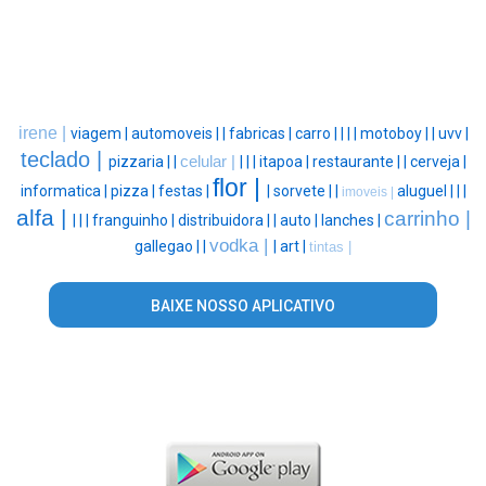
irene |
viagem |
automoveis |
|
fabricas |
carro |
|
|
|
motoboy |
|
uvv |
teclado |
pizzaria |
|
celular |
|
|
|
itapoa |
restaurante |
|
cerveja |
flor |
informatica |
pizza |
festas |
|
sorvete |
|
aluguel |
|
|
imoveis |
alfa |
carrinho |
|
|
|
franguinho |
distribuidora |
|
auto |
lanches |
vodka |
gallegao |
|
|
art |
tintas |
BAIXE NOSSO APLICATIVO