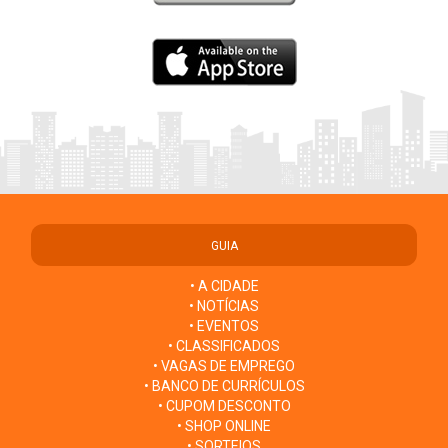
GUIA
• A CIDADE
• NOTÍCIAS
• EVENTOS
• CLASSIFICADOS
• VAGAS DE EMPREGO
• BANCO DE CURRÍCULOS
• CUPOM DESCONTO
• SHOP ONLINE
• SORTEIOS