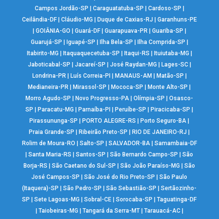
Campos Jordão-SP
|
Caraguatatuba-SP
|
Cardoso-SP
|
Ceilândia-DF
|
Cláudio-MG
|
Duque de Caxias-RJ
|
Garanhuns-PE
|
GOIÂNIA-GO
|
Guará-DF
|
Guarapuava-PR
|
Guariba-SP
|
Guarujá-SP
|
Iguapé-SP
|
Ilha Bela-SP
|
Ilha Comprida-SP
|
Itabirito-MG
|
Itaquaquecetuba-SP
|
Itaqui-RS
|
Ituiutaba-MG
|
Jaboticabal-SP
|
Jacareí-SP
|
José Raydan-MG
|
Lages-SC
|
Londrina-PR
|
Luís Correia-PI
|
MANAUS-AM
|
Matão-SP
|
Medianeira-PR
|
Mirassol-SP
|
Mococa-SP
|
Monte Alto-SP
|
Morro Agudo-SP
|
Novo Progresso-PA
|
Olímpia-SP
|
Osasco-
SP
|
Paracatu-MG
|
Parnaíba-PI
|
Peruíbe-SP
|
Piracicaba-SP
|
Pirassununga-SP
|
PORTO ALEGRE-RS
|
Porto Seguro-BA
|
Praia Grande-SP
|
Ribeirão Preto-SP
|
RIO DE JANEIRO-RJ
|
Rolim de Moura-RO
|
Salto-SP
|
SALVADOR-BA
|
Samambaia-DF
|
Santa Maria-RS
|
Santos-SP
|
São Bernardo Campo-SP
|
São
Borja-RS
|
São Caetano do Sul-SP
|
São João Paraíso-MG
|
São
José Campos-SP
|
São José do Rio Preto-SP
|
São Paulo
(Itaquera)-SP
|
São Pedro-SP
|
São Sebastião-SP
|
Sertãozinho-
SP
|
Sete Lagoas-MG
|
Sobral-CE
|
Sorocaba-SP
|
Taguatinga-DF
|
Taiobeiras-MG
|
Tangará da Serra-MT
|
Tarauacá-AC
|