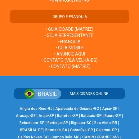
• REPRESENTANTES
GRUPO E FRANQUIA
• GUIA CIDADE (MATRIZ)
• SEJA REPRESENTANTE
• FRANQUIA
• GUIA MOBILE
• ANUNCIE AQUI
• CONTATO (VILA VELHA-ES)
• CONTATO (MATRIZ)
MAIS CIDADES ONLINE
Angra dos Reis-RJ
|
Aparecida de Goiânia-GO
|
Apiaí-SP
|
Aracaju-SE
|
Arujá-SP
|
Barretos-SP
|
Batatais-SP
|
Bauru-SP
|
Bebedouro-SP
|
Bertioga-SP
|
Biguaçu-SC
|
Boa Vista-RR
|
BRASÍLIA-DF
|
Brumado-BA
|
Cabreúva-SP
|
Cajamar-SP
|
Caldas Novas-GO
|
Campo Belo-MG
|
CAMPO GRANDE-MS
|