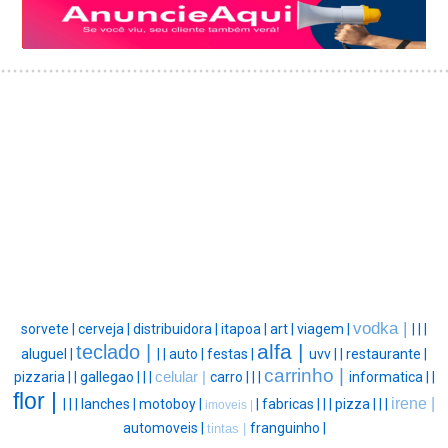
vodka |
sorvete |
cerveja |
distribuidora |
itapoa |
art |
viagem |
|
|
|
alfa |
teclado |
aluguel |
|
|
auto |
festas |
uvv |
|
restaurante |
carrinho |
pizzaria |
|
gallegao |
|
|
celular |
carro |
|
|
informatica |
|
flor |
irene |
|
|
|
lanches |
motoboy |
|
fabricas |
|
|
pizza |
|
|
imoveis |
automoveis |
franguinho |
tintas |