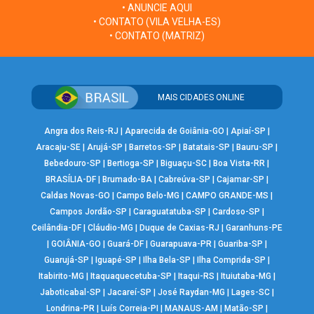
• ANUNCIE AQUI
• CONTATO (VILA VELHA-ES)
• CONTATO (MATRIZ)
MAIS CIDADES ONLINE
Angra dos Reis-RJ
|
Aparecida de Goiânia-GO
|
Apiaí-SP
|
Aracaju-SE
|
Arujá-SP
|
Barretos-SP
|
Batatais-SP
|
Bauru-SP
|
Bebedouro-SP
|
Bertioga-SP
|
Biguaçu-SC
|
Boa Vista-RR
|
BRASÍLIA-DF
|
Brumado-BA
|
Cabreúva-SP
|
Cajamar-SP
|
Caldas Novas-GO
|
Campo Belo-MG
|
CAMPO GRANDE-MS
|
Campos Jordão-SP
|
Caraguatatuba-SP
|
Cardoso-SP
|
Ceilândia-DF
|
Cláudio-MG
|
Duque de Caxias-RJ
|
Garanhuns-PE
|
GOIÂNIA-GO
|
Guará-DF
|
Guarapuava-PR
|
Guariba-SP
|
Guarujá-SP
|
Iguapé-SP
|
Ilha Bela-SP
|
Ilha Comprida-SP
|
Itabirito-MG
|
Itaquaquecetuba-SP
|
Itaqui-RS
|
Ituiutaba-MG
|
Jaboticabal-SP
|
Jacareí-SP
|
José Raydan-MG
|
Lages-SC
|
Londrina-PR
|
Luís Correia-PI
|
MANAUS-AM
|
Matão-SP
|