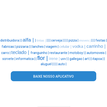
alfa |
distribuidora |
|
|
|
|
|
cerveja |
|
|
|
pizza |
|
|
|
festas |
tintas |
imoveis |
carrinho |
vodka |
fabricas |
pizzaria |
|
lanches |
viagem |
celular |
teclado |
carro |
franguinho |
restaurante |
motoboy |
|
automoveis |
flor |
irene |
sorvete |
informatica |
|
uvv |
|
gallegao |
art |
|
itapoa |
|
aluguel |
|
|
|
auto |
BAIXE NOSSO APLICATIVO