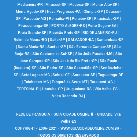
Medianeira-PR
|
Mirassol-SP
|
Mococa-SP
|
Monte Alto-SP
|
Morro Agudo-SP
|
Novo Progresso-PA
|
Olímpia-SP
|
Osasco-
SP
|
Paracatu-MG
|
Parnaíba-PI
|
Peruíbe-SP
|
Piracicaba-SP
|
Pirassununga-SP
|
PORTO ALEGRE-RS
|
Porto Seguro-BA
|
Praia Grande-SP
|
Ribeirão Preto-SP
|
RIO DE JANEIRO-RJ
|
Rolim de Moura-RO
|
Salto-SP
|
SALVADOR-BA
|
Samambaia-DF
|
Santa Maria-RS
|
Santos-SP
|
São Bernardo Campo-SP
|
São
Borja-RS
|
São Caetano do Sul-SP
|
São João Paraíso-MG
|
São
José Campos-SP
|
São José do Rio Preto-SP
|
São Paulo
(Itaquera)-SP
|
São Pedro-SP
|
São Sebastião-SP
|
Sertãozinho-
SP
|
Sete Lagoas-MG
|
Sobral-CE
|
Sorocaba-SP
|
Taguatinga-DF
|
Taiobeiras-MG
|
Tangará da Serra-MT
|
Tarauacá-AC
|
TERESINA-PI
|
Ubatuba-SP
|
Uruguaiana-RS
|
Vila Velha-ES
|
Volta Redonda-RJ
|
REDE DE FRANQUIA - GUIA CIDADE ONLINE ® - UNIDADE: Vila
Velha-ES
COPYRIGHT • 2006-2021 -
WWW.GUIACIDADEONLINE.COM.BR
-
TODOS OS DIREITOS RESERVADOS