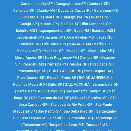
Campos Jordão-SP
|
Caraguatatuba-SP
|
Cardoso-SP
|
Ceilândia-DF
|
Cláudio-MG
|
Duque de Caxias-RJ
|
Garanhuns-PE
|
GOIÂNIA-GO
|
Guará-DF
|
Guarapuava-PR
|
Guariba-SP
|
Guarujá-SP
|
Iguapé-SP
|
Ilha Bela-SP
|
Ilha Comprida-SP
|
Itabirito-MG
|
Itaquaquecetuba-SP
|
Itaqui-RS
|
Ituiutaba-MG
|
Jaboticabal-SP
|
Jacareí-SP
|
José Raydan-MG
|
Lages-SC
|
Londrina-PR
|
Luís Correia-PI
|
MANAUS-AM
|
Matão-SP
|
Medianeira-PR
|
Mirassol-SP
|
Mococa-SP
|
Monte Alto-SP
|
Morro Agudo-SP
|
Novo Progresso-PA
|
Olímpia-SP
|
Osasco-
SP
|
Paracatu-MG
|
Parnaíba-PI
|
Peruíbe-SP
|
Piracicaba-SP
|
Pirassununga-SP
|
PORTO ALEGRE-RS
|
Porto Seguro-BA
|
Praia Grande-SP
|
Ribeirão Preto-SP
|
RIO DE JANEIRO-RJ
|
Rolim de Moura-RO
|
Salto-SP
|
SALVADOR-BA
|
Samambaia-DF
|
Santa Maria-RS
|
Santos-SP
|
São Bernardo Campo-SP
|
São
Borja-RS
|
São Caetano do Sul-SP
|
São João Paraíso-MG
|
São
José Campos-SP
|
São José do Rio Preto-SP
|
São Paulo
(Itaquera)-SP
|
São Pedro-SP
|
São Sebastião-SP
|
Sertãozinho-
SP
|
Sete Lagoas-MG
|
Sobral-CE
|
Sorocaba-SP
|
Taguatinga-DF
|
Taiobeiras-MG
|
Tangará da Serra-MT
|
Tarauacá-AC
|