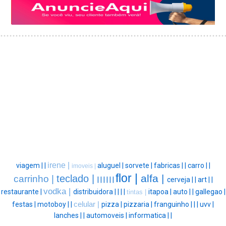
irene |
viagem |
|
aluguel |
sorvete |
fabricas |
|
carro |
|
imoveis |
flor |
alfa |
teclado |
carrinho |
|
|
|
|
|
|
cerveja |
|
art |
|
vodka |
restaurante |
distribuidora |
|
|
|
itapoa |
auto |
|
gallegao |
tintas |
festas |
motoboy |
|
celular |
pizza |
pizzaria |
franguinho |
|
|
uvv |
lanches |
|
automoveis |
informatica |
|