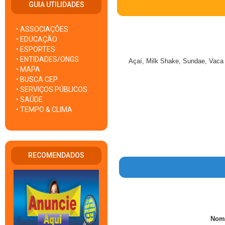
GUIA UTILIDADES
• ASSOCIAÇÕES
• EDUCAÇÃO
• ESPORTES
• ENTIDADES/ONGS
Açaí, Milk Shake, Sundae, Vaca P
• MAPA
• BUSCA CEP
• SERVIÇOS PÚBLICOS
• SAÚDE
• TEMPO & CLIMA
RECOMENDADOS
Nom