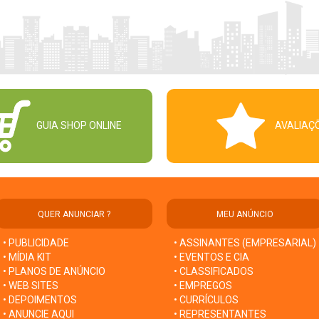
GUIA SHOP ONLINE
AVALIAÇ
QUER ANUNCIAR ?
MEU ANÚNCIO
• PUBLICIDADE
• ASSINANTES (EMPRESARIAL)
• MÍDIA KIT
• EVENTOS E CIA
• PLANOS DE ANÚNCIO
• CLASSIFICADOS
• WEB SITES
• EMPREGOS
• DEPOIMENTOS
• CURRÍCULOS
• ANUNCIE AQUI
• REPRESENTANTES