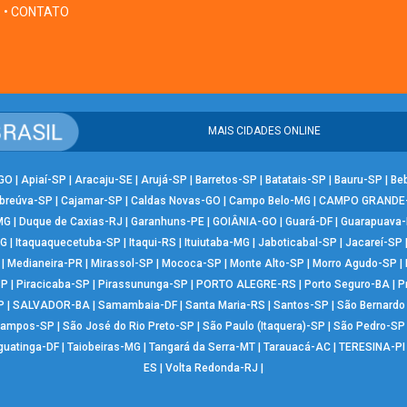
• CONTATO
MAIS CIDADES ONLINE
-GO
|
Apiaí-SP
|
Aracaju-SE
|
Arujá-SP
|
Barretos-SP
|
Batatais-SP
|
Bauru-SP
|
Be
breúva-SP
|
Cajamar-SP
|
Caldas Novas-GO
|
Campo Belo-MG
|
CAMPO GRANDE
MG
|
Duque de Caxias-RJ
|
Garanhuns-PE
|
GOIÂNIA-GO
|
Guará-DF
|
Guarapuava
MG
|
Itaquaquecetuba-SP
|
Itaqui-RS
|
Ituiutaba-MG
|
Jaboticabal-SP
|
Jacareí-SP
|
Medianeira-PR
|
Mirassol-SP
|
Mococa-SP
|
Monte Alto-SP
|
Morro Agudo-SP
|
SP
|
Piracicaba-SP
|
Pirassununga-SP
|
PORTO ALEGRE-RS
|
Porto Seguro-BA
|
P
P
|
SALVADOR-BA
|
Samambaia-DF
|
Santa Maria-RS
|
Santos-SP
|
São Bernard
Campos-SP
|
São José do Rio Preto-SP
|
São Paulo (Itaquera)-SP
|
São Pedro-SP
guatinga-DF
|
Taiobeiras-MG
|
Tangará da Serra-MT
|
Tarauacá-AC
|
TERESINA-PI
ES
|
Volta Redonda-RJ
|