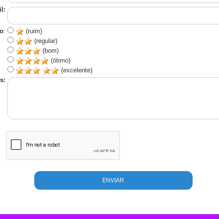
l:
o
:
(ruim)
(regular)
(bom)
(ótimo)
(excelente)
s: