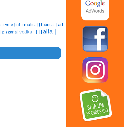
sorvete |
informatica |
|
fabricas |
art
alfa |
vodka |
 |
pizzaria |
|
|
|
|