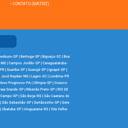
• CONTATO (MATRIZ)
bedouro-SP
|
Bertioga-SP
|
Biguaçu-SC
|
Boa
-MS
|
Campos Jordão-SP
|
Caraguatatuba-
-PR
|
Guariba-SP
|
Guarujá-SP
|
Iguapé-SP
|
|
José Raydan-MG
|
Lages-SC
|
Londrina-PR
Novo Progresso-PA
|
Olímpia-SP
|
Osasco-
raia Grande-SP
|
Ribeirão Preto-SP
|
RIO DE
o Campo-SP
|
São Borja-RS
|
São Caetano do
|
São Sebastião-SP
|
Sertãozinho-SP
|
Sete
|
Ubatuba-SP
|
Uruguaiana-RS
|
Vila Velha-