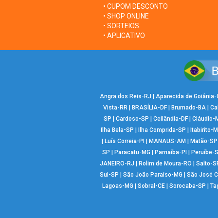
• CUPOM DESCONTO
• SHOP ONLINE
• SORTEIOS
• APLICATIVO
Angra dos Reis-RJ
|
Aparecida de Goiânia
Vista-RR
|
BRASÍLIA-DF
|
Brumado-BA
|
Ca
SP
|
Cardoso-SP
|
Ceilândia-DF
|
Cláudio-
Ilha Bela-SP
|
Ilha Comprida-SP
|
Itabirito-
|
Luís Correia-PI
|
MANAUS-AM
|
Matão-SP
SP
|
Paracatu-MG
|
Parnaíba-PI
|
Peruíbe-
JANEIRO-RJ
|
Rolim de Moura-RO
|
Salto-S
Sul-SP
|
São João Paraíso-MG
|
São José 
Lagoas-MG
|
Sobral-CE
|
Sorocaba-SP
|
Ta