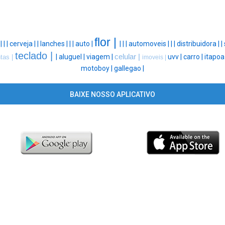
flor |
 |
|
|
cerveja |
|
lanches |
|
|
auto |
|
|
|
automoveis |
|
|
distribuidora |
|
teclado |
|
aluguel |
viagem |
celular |
uvv |
carro |
itapoa
ntas |
imoveis |
motoboy |
gallegao |
BAIXE NOSSO APLICATIVO