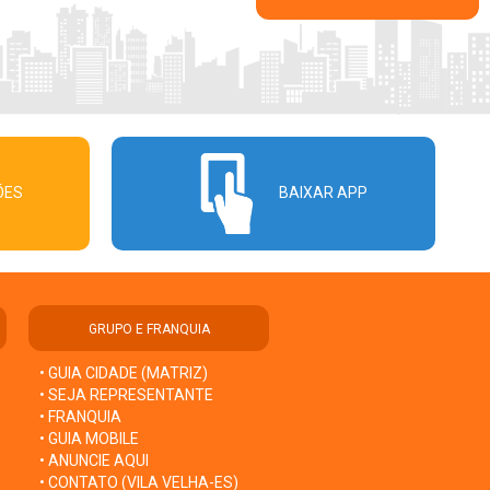
ÕES
BAIXAR APP
GRUPO E FRANQUIA
• GUIA CIDADE (MATRIZ)
• SEJA REPRESENTANTE
• FRANQUIA
• GUIA MOBILE
• ANUNCIE AQUI
• CONTATO (VILA VELHA-ES)