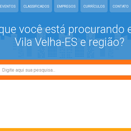
EVENTOS
CLASSIFICADOS
EMPREGOS
CURRÍCULOS
CONTATO
que você está procurando
Vila Velha-ES e região?