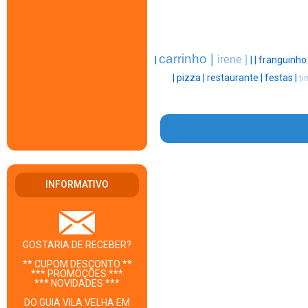
carrinho |
irene |
|
|
|
franguinho
|
pizza |
restaurante |
festas |
ti
INFORMATIVO
GOSTARIA DE RECEBER?
** CUPOM DESCONTO **
*** PROMOÇÕES ***
*** NOVIDADES ***
DO GUIA VILA VELHA EM