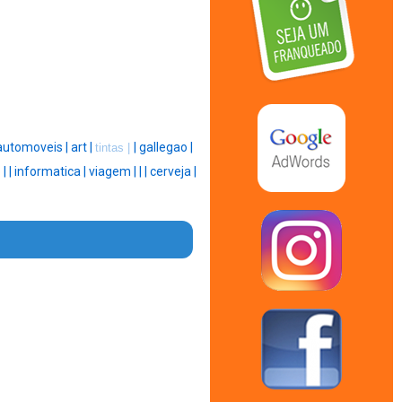
automoveis |
art |
|
gallegao |
tintas |
 |
|
informatica |
viagem |
|
|
cerveja |