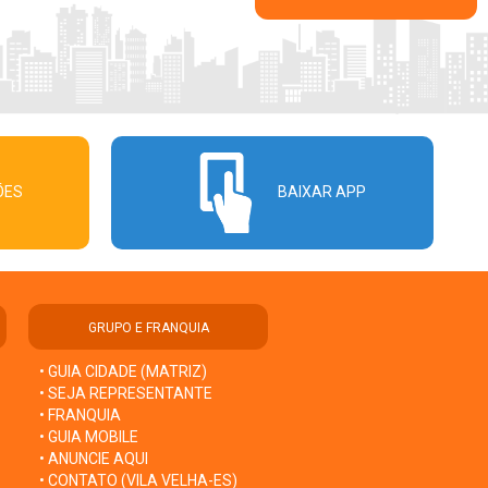
ÕES
BAIXAR APP
GRUPO E FRANQUIA
• GUIA CIDADE (MATRIZ)
• SEJA REPRESENTANTE
• FRANQUIA
• GUIA MOBILE
• ANUNCIE AQUI
• CONTATO (VILA VELHA-ES)