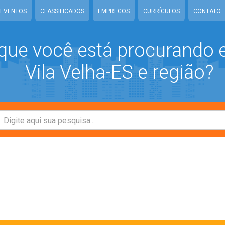
EVENTOS
CLASSIFICADOS
EMPREGOS
CURRÍCULOS
CONTATO
que você está procurando
Vila Velha-ES e região?