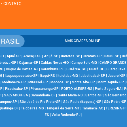
• CONTATO
MAIS CIDADES ONLINE
-GO
|
Apiaí-SP
|
Aracaju-SE
|
Arujá-SP
|
Barretos-SP
|
Batatais-SP
|
Bauru-SP
|
Be
breúva-SP
|
Cajamar-SP
|
Caldas Novas-GO
|
Campo Belo-MG
|
CAMPO GRANDE
MG
|
Duque de Caxias-RJ
|
Garanhuns-PE
|
GOIÂNIA-GO
|
Guará-DF
|
Guarapuava
MG
|
Itaquaquecetuba-SP
|
Itaqui-RS
|
Ituiutaba-MG
|
Jaboticabal-SP
|
Jacareí-SP
|
Medianeira-PR
|
Mirassol-SP
|
Mococa-SP
|
Monte Alto-SP
|
Morro Agudo-SP
|
SP
|
Piracicaba-SP
|
Pirassununga-SP
|
PORTO ALEGRE-RS
|
Porto Seguro-BA
|
P
P
|
SALVADOR-BA
|
Samambaia-DF
|
Santa Maria-RS
|
Santos-SP
|
São Bernard
Campos-SP
|
São José do Rio Preto-SP
|
São Paulo (Itaquera)-SP
|
São Pedro-SP
guatinga-DF
|
Taiobeiras-MG
|
Tangará da Serra-MT
|
Tarauacá-AC
|
TERESINA-PI
ES
|
Volta Redonda-RJ
|