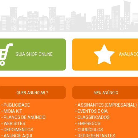
GUIA SHOP ONLINE
AVALIAÇ
QUER ANUNCIAR ?
MEU ANÚNCIO
• PUBLICIDADE
• ASSINANTES (EMPRESARIAL)
• MÍDIA KIT
• EVENTOS E CIA
• PLANOS DE ANÚNCIO
• CLASSIFICADOS
• WEB SITES
• EMPREGOS
• DEPOIMENTOS
• CURRÍCULOS
• ANUNCIE AQUI
• REPRESENTANTES