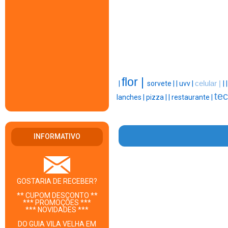
flor |
|
sorvete |
|
uvv |
celular |
|
tec
lanches |
pizza |
|
restaurante |
INFORMATIVO
GOSTARIA DE RECEBER?
** CUPOM DESCONTO **
*** PROMOÇÕES ***
*** NOVIDADES ***
DO GUIA VILA VELHA EM