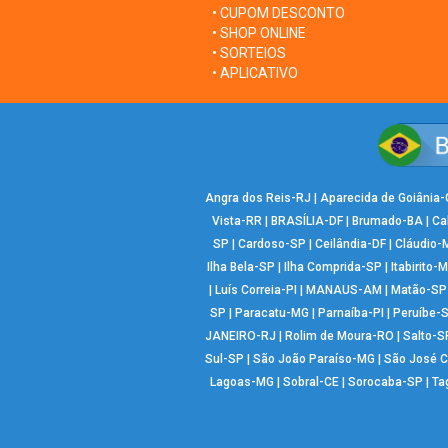
• CUPOM DESCONTO
• SHOP ONLINE
• SORTEIOS
• APLICATIVO
Angra dos Reis-RJ
|
Aparecida de Goiânia
Vista-RR
|
BRASÍLIA-DF
|
Brumado-BA
|
Ca
SP
|
Cardoso-SP
|
Ceilândia-DF
|
Cláudio-
Ilha Bela-SP
|
Ilha Comprida-SP
|
Itabirito-
|
Luís Correia-PI
|
MANAUS-AM
|
Matão-SP
SP
|
Paracatu-MG
|
Parnaíba-PI
|
Peruíbe-
JANEIRO-RJ
|
Rolim de Moura-RO
|
Salto-S
Sul-SP
|
São João Paraíso-MG
|
São José 
Lagoas-MG
|
Sobral-CE
|
Sorocaba-SP
|
Ta