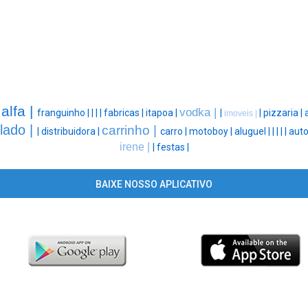
alfa |
vodka |
|
franguinho |
|
|
|
fabricas |
itapoa |
|
|
pizzaria |
imoveis |
lado |
carrinho |
|
distribuidora |
carro |
motoboy |
aluguel |
|
|
|
|
auto
irene |
|
festas |
BAIXE NOSSO APLICATIVO