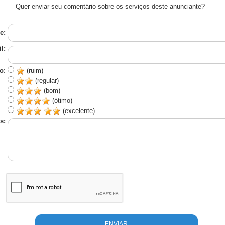
Quer enviar seu comentário sobre os serviços deste anunciante?
e:
l:
o
:
(ruim)
(regular)
(bom)
(ótimo)
(excelente)
s: