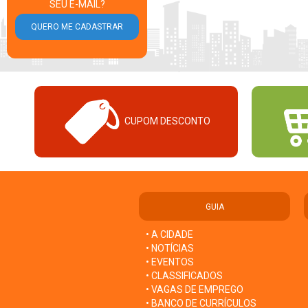
SEU E-MAIL?
CUPOM DESCONTO
GUIA
• A CIDADE
• NOTÍCIAS
• EVENTOS
• CLASSIFICADOS
• VAGAS DE EMPREGO
• BANCO DE CURRÍCULOS