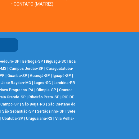
• CONTATO (MATRIZ)
bedouro-SP
|
Bertioga-SP
|
Biguaçu-SC
|
Boa
-MS
|
Campos Jordão-SP
|
Caraguatatuba-
-PR
|
Guariba-SP
|
Guarujá-SP
|
Iguapé-SP
|
|
José Raydan-MG
|
Lages-SC
|
Londrina-PR
Novo Progresso-PA
|
Olímpia-SP
|
Osasco-
raia Grande-SP
|
Ribeirão Preto-SP
|
RIO DE
o Campo-SP
|
São Borja-RS
|
São Caetano do
|
São Sebastião-SP
|
Sertãozinho-SP
|
Sete
|
Ubatuba-SP
|
Uruguaiana-RS
|
Vila Velha-