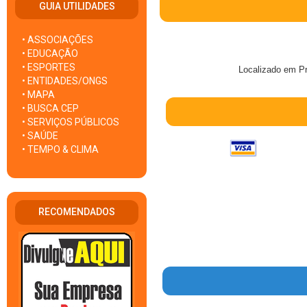
GUIA UTILIDADES
• ASSOCIAÇÕES
• EDUCAÇÃO
• ESPORTES
Localizado em Pr
• ENTIDADES/ONGS
• MAPA
• BUSCA CEP
• SERVIÇOS PÚBLICOS
• SAÚDE
• TEMPO & CLIMA
RECOMENDADOS