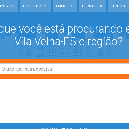
EVENTOS
CLASSIFICADOS
EMPREGOS
CURRÍCULOS
CONTATO
que você está procurando
Vila Velha-ES e região?