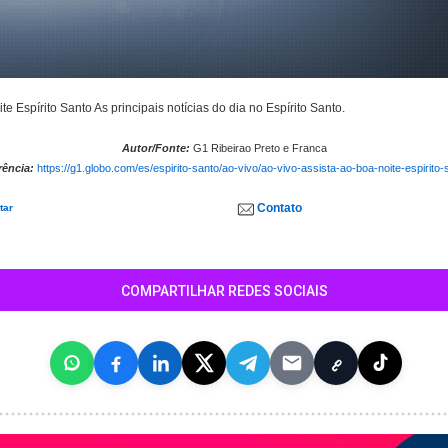
te Espírito Santo As principais notícias do dia no Espírito Santo.
Autor/Fonte:
G1 Ribeirao Preto e Franca
rência:
https://g1.globo.com/es/espirito-santo/ao-vivo/ao-vivo-assista-ao-boa-noite-espirito-
Contato
tar
COMPARTILHAR REDES SOCIAIS