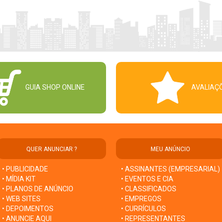
GUIA SHOP ONLINE
AVALIAÇ
QUER ANUNCIAR ?
MEU ANÚNCIO
• PUBLICIDADE
• ASSINANTES (EMPRESARIAL)
• MÍDIA KIT
• EVENTOS E CIA
• PLANOS DE ANÚNCIO
• CLASSIFICADOS
• WEB SITES
• EMPREGOS
• DEPOIMENTOS
• CURRÍCULOS
• ANUNCIE AQUI
• REPRESENTANTES