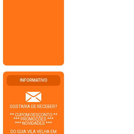
INFORMATIVO
GOSTARIA DE RECEBER?
** CUPOM DESCONTO **
*** PROMOÇÕES ***
*** NOVIDADES ***
DO GUIA VILA VELHA EM