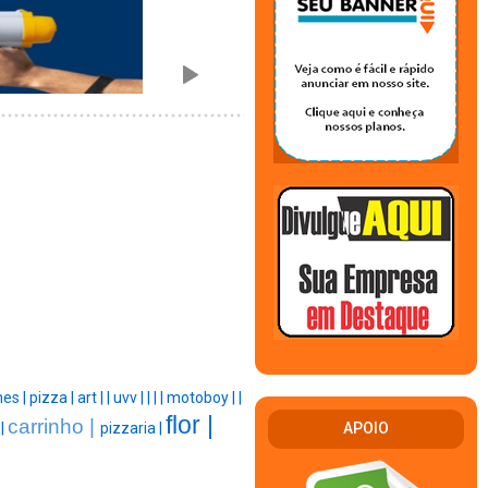
hes |
pizza |
art |
|
uvv |
|
|
|
motoboy |
|
flor |
carrinho |
APOIO
 |
pizzaria |