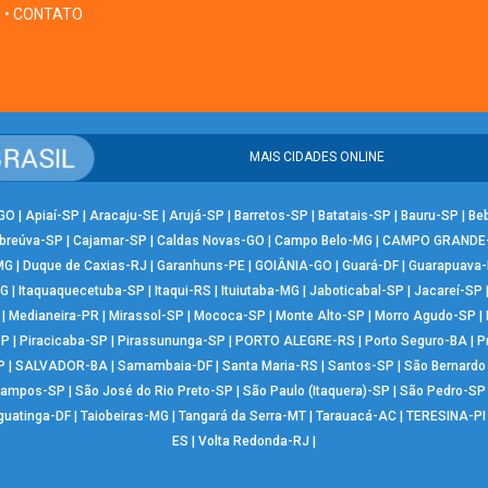
• CONTATO
MAIS CIDADES ONLINE
-GO
|
Apiaí-SP
|
Aracaju-SE
|
Arujá-SP
|
Barretos-SP
|
Batatais-SP
|
Bauru-SP
|
Be
breúva-SP
|
Cajamar-SP
|
Caldas Novas-GO
|
Campo Belo-MG
|
CAMPO GRANDE
MG
|
Duque de Caxias-RJ
|
Garanhuns-PE
|
GOIÂNIA-GO
|
Guará-DF
|
Guarapuava
MG
|
Itaquaquecetuba-SP
|
Itaqui-RS
|
Ituiutaba-MG
|
Jaboticabal-SP
|
Jacareí-SP
|
Medianeira-PR
|
Mirassol-SP
|
Mococa-SP
|
Monte Alto-SP
|
Morro Agudo-SP
|
SP
|
Piracicaba-SP
|
Pirassununga-SP
|
PORTO ALEGRE-RS
|
Porto Seguro-BA
|
P
P
|
SALVADOR-BA
|
Samambaia-DF
|
Santa Maria-RS
|
Santos-SP
|
São Bernard
Campos-SP
|
São José do Rio Preto-SP
|
São Paulo (Itaquera)-SP
|
São Pedro-SP
guatinga-DF
|
Taiobeiras-MG
|
Tangará da Serra-MT
|
Tarauacá-AC
|
TERESINA-PI
ES
|
Volta Redonda-RJ
|