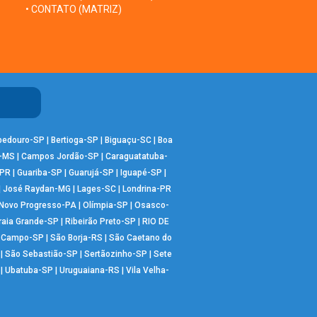
• CONTATO (MATRIZ)
bedouro-SP
|
Bertioga-SP
|
Biguaçu-SC
|
Boa
-MS
|
Campos Jordão-SP
|
Caraguatatuba-
-PR
|
Guariba-SP
|
Guarujá-SP
|
Iguapé-SP
|
|
José Raydan-MG
|
Lages-SC
|
Londrina-PR
Novo Progresso-PA
|
Olímpia-SP
|
Osasco-
raia Grande-SP
|
Ribeirão Preto-SP
|
RIO DE
o Campo-SP
|
São Borja-RS
|
São Caetano do
|
São Sebastião-SP
|
Sertãozinho-SP
|
Sete
|
Ubatuba-SP
|
Uruguaiana-RS
|
Vila Velha-