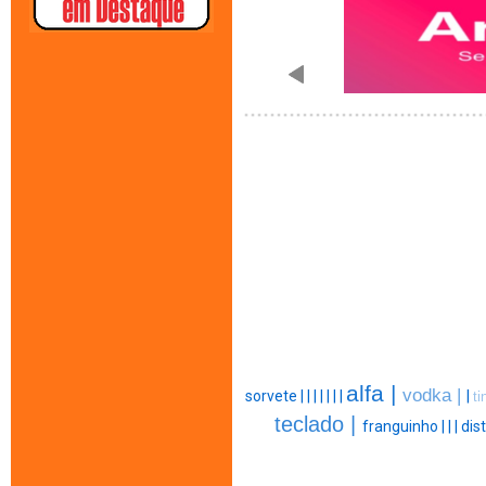
alfa |
vodka |
sorvete |
|
|
|
|
|
|
|
ti
teclado |
franguinho |
|
|
dist