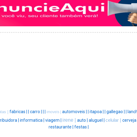
fabricas |
|
carro |
|
|
automoveis |
|
itapoa |
|
gallegao |
|
lanc
ntas |
imoveis |
irene |
ribuidora |
informatica |
viagem |
auto |
aluguel |
celular |
cerveja
restaurante |
festas |