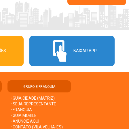
ÕES
BAIXAR APP
GRUPO E FRANQUIA
• GUIA CIDADE (MATRIZ)
• SEJA REPRESENTANTE
• FRANQUIA
• GUIA MOBILE
• ANUNCIE AQUI
• CONTATO (VILA VELHA-ES)