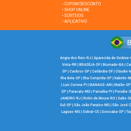
• CUPOM DESCONTO
• SHOP ONLINE
• SORTEIOS
• APLICATIVO
Angra dos Reis-RJ
|
Aparecida de Goiânia
Vista-RR
|
BRASÍLIA-DF
|
Brumado-BA
|
Ca
SP
|
Cardoso-SP
|
Ceilândia-DF
|
Cláudio-
Ilha Bela-SP
|
Ilha Comprida-SP
|
Itabirito-
|
Luís Correia-PI
|
MANAUS-AM
|
Matão-SP
SP
|
Paracatu-MG
|
Parnaíba-PI
|
Peruíbe-
JANEIRO-RJ
|
Rolim de Moura-RO
|
Salto-S
Sul-SP
|
São João Paraíso-MG
|
São José 
Lagoas-MG
|
Sobral-CE
|
Sorocaba-SP
|
Ta