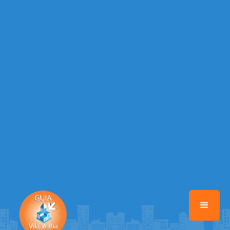
Warning
: Illegal string offset 'EMAIL_AUTOR' in
/home/guiavilavelhaonline/www/class-mb/Seguranca.Class.php
on
line
37
Warning
: Illegal string offset 'DATA_CADASTRO' in
/home/guiavilavelhaonline/www/class-mb/Seguranca.Class.php
on
line
37
Warning
: Illegal string offset 'DESTAQUE' in
/home/guiavilavelhaonline/www/class-mb/Seguranca.Class.php
on
line
37
Warning
: Illegal string offset 'STATUS' in
/home/guiavilavelhaonline/www/class-mb/Seguranca.Class.php
on
line
37