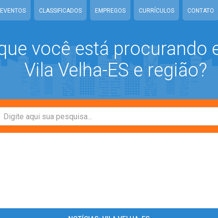
EVENTOS
CLASSIFICADOS
EMPREGOS
CURRÍCULOS
CONTATO
que você está procurando
Vila Velha-ES e região?