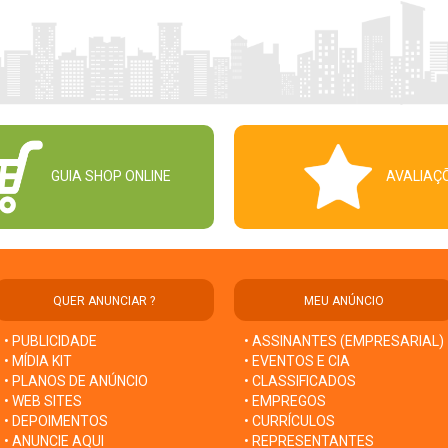
GUIA SHOP ONLINE
AVALIAÇ
QUER ANUNCIAR ?
MEU ANÚNCIO
• PUBLICIDADE
• ASSINANTES (EMPRESARIAL)
• MÍDIA KIT
• EVENTOS E CIA
• PLANOS DE ANÚNCIO
• CLASSIFICADOS
• WEB SITES
• EMPREGOS
• DEPOIMENTOS
• CURRÍCULOS
• ANUNCIE AQUI
• REPRESENTANTES