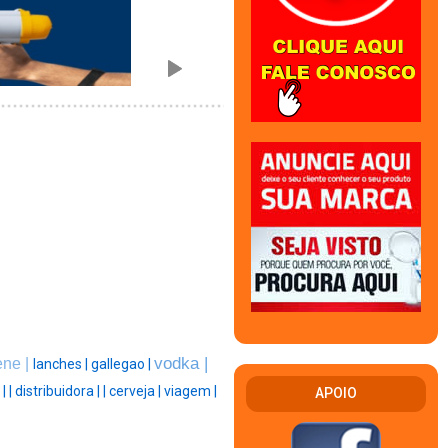
vodka |
ene |
lanches |
gallegao |
 |
|
distribuidora |
|
cerveja |
viagem |
APOIO