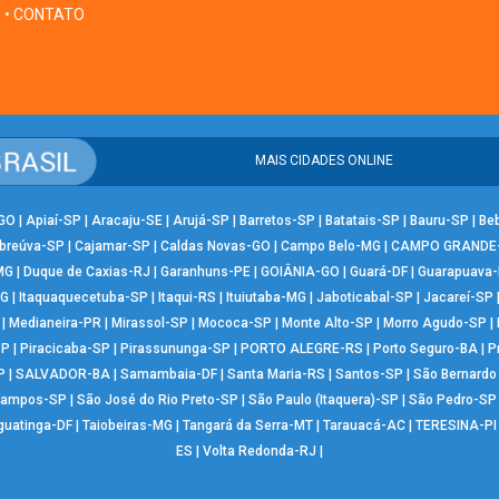
• CONTATO
MAIS CIDADES ONLINE
-GO
|
Apiaí-SP
|
Aracaju-SE
|
Arujá-SP
|
Barretos-SP
|
Batatais-SP
|
Bauru-SP
|
Be
breúva-SP
|
Cajamar-SP
|
Caldas Novas-GO
|
Campo Belo-MG
|
CAMPO GRANDE
MG
|
Duque de Caxias-RJ
|
Garanhuns-PE
|
GOIÂNIA-GO
|
Guará-DF
|
Guarapuava
MG
|
Itaquaquecetuba-SP
|
Itaqui-RS
|
Ituiutaba-MG
|
Jaboticabal-SP
|
Jacareí-SP
|
Medianeira-PR
|
Mirassol-SP
|
Mococa-SP
|
Monte Alto-SP
|
Morro Agudo-SP
|
SP
|
Piracicaba-SP
|
Pirassununga-SP
|
PORTO ALEGRE-RS
|
Porto Seguro-BA
|
P
P
|
SALVADOR-BA
|
Samambaia-DF
|
Santa Maria-RS
|
Santos-SP
|
São Bernard
Campos-SP
|
São José do Rio Preto-SP
|
São Paulo (Itaquera)-SP
|
São Pedro-SP
guatinga-DF
|
Taiobeiras-MG
|
Tangará da Serra-MT
|
Tarauacá-AC
|
TERESINA-PI
ES
|
Volta Redonda-RJ
|