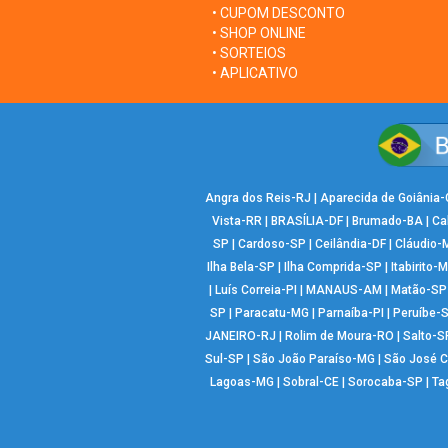
• CUPOM DESCONTO
• SHOP ONLINE
• SORTEIOS
• APLICATIVO
Angra dos Reis-RJ
|
Aparecida de Goiânia
Vista-RR
|
BRASÍLIA-DF
|
Brumado-BA
|
Ca
SP
|
Cardoso-SP
|
Ceilândia-DF
|
Cláudio-
Ilha Bela-SP
|
Ilha Comprida-SP
|
Itabirito-
|
Luís Correia-PI
|
MANAUS-AM
|
Matão-SP
SP
|
Paracatu-MG
|
Parnaíba-PI
|
Peruíbe-
JANEIRO-RJ
|
Rolim de Moura-RO
|
Salto-S
Sul-SP
|
São João Paraíso-MG
|
São José 
Lagoas-MG
|
Sobral-CE
|
Sorocaba-SP
|
Ta