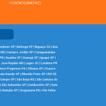
• CONTATO (MATRIZ)
bedouro-SP
|
Bertioga-SP
|
Biguaçu-SC
|
Boa
-MS
|
Campos Jordão-SP
|
Caraguatatuba-
-PR
|
Guariba-SP
|
Guarujá-SP
|
Iguapé-SP
|
|
José Raydan-MG
|
Lages-SC
|
Londrina-PR
Novo Progresso-PA
|
Olímpia-SP
|
Osasco-
raia Grande-SP
|
Ribeirão Preto-SP
|
RIO DE
o Campo-SP
|
São Borja-RS
|
São Caetano do
|
São Sebastião-SP
|
Sertãozinho-SP
|
Sete
|
Ubatuba-SP
|
Uruguaiana-RS
|
Vila Velha-