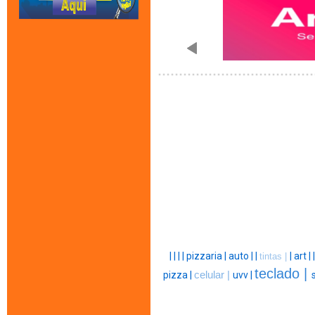
|
|
|
|
pizzaria |
auto |
|
|
art |
tintas |
teclado |
pizza |
celular |
uvv |