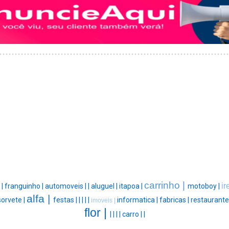
carrinho |
ir
|
|
franguinho |
automoveis |
|
aluguel |
itapoa |
motoboy |
alfa |
sorvete |
festas |
|
|
|
|
informatica |
fabricas |
restaurante
imoveis |
flor |
|
|
|
|
carro |
|