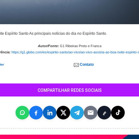
te Espírito Santo As principais notícias do dia no Espírito Santo.
Autor/Fonte:
G1 Ribeirao Preto e Franca
rência:
https://g1.globo.com/es/espirito-santo/ao-vivo/ao-vivo-assista-ao-boa-noite-espirito-
Contato
tar
COMPARTILHAR REDES SOCIAIS