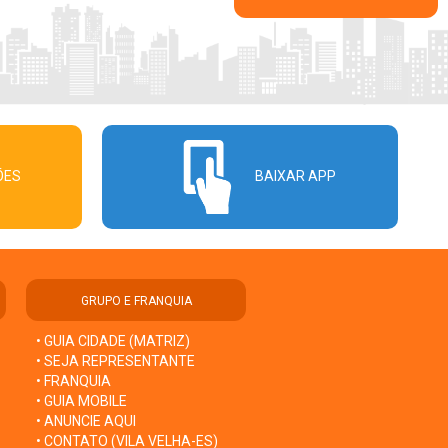
ÕES
BAIXAR APP
GRUPO E FRANQUIA
• GUIA CIDADE (MATRIZ)
• SEJA REPRESENTANTE
• FRANQUIA
• GUIA MOBILE
• ANUNCIE AQUI
• CONTATO (VILA VELHA-ES)