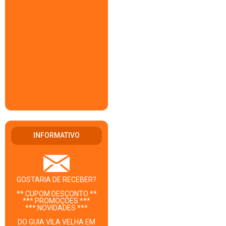
INFORMATIVO
GOSTARIA DE RECEBER?
** CUPOM DESCONTO **
*** PROMOÇÕES ***
*** NOVIDADES ***
DO GUIA VILA VELHA EM