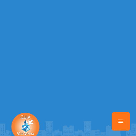
Warning
: Illegal string offset 'EMAIL_AUTOR' in
/home/guiavilavelhaonline/www/class-mb/Seguranca.Class.php
on
line
37
Warning
: Illegal string offset 'DATA_CADASTRO' in
/home/guiavilavelhaonline/www/class-mb/Seguranca.Class.php
on
line
37
Warning
: Illegal string offset 'DESTAQUE' in
/home/guiavilavelhaonline/www/class-mb/Seguranca.Class.php
on
line
37
Warning
: Illegal string offset 'STATUS' in
/home/guiavilavelhaonline/www/class-mb/Seguranca.Class.php
on
line
37