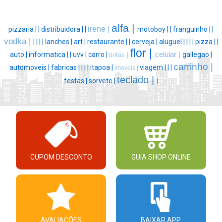
alfa |
irene |
pizzaria |
|
distribuidora |
|
motoboy |
|
franguinho |
|
vodka |
|
|
|
|
lanches |
art |
restaurante |
|
cerveja |
aluguel |
|
|
|
pizza |
|
flor |
auto |
informatica |
|
uvv |
carro |
celular |
gallegao |
tintas |
carrinho |
automoveis |
fabricas |
|
|
|
itapoa |
viagem |
|
|
imoveis |
teclado |
festas |
sorvete |
|
CUPOM DESCONTO
GUIA SHOP ONLINE
AVALIAÇÕES
BAIXAR APP