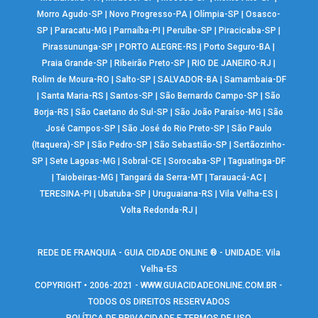
Morro Agudo-SP
|
Novo Progresso-PA
|
Olímpia-SP
|
Osasco-
SP
|
Paracatu-MG
|
Parnaíba-PI
|
Peruíbe-SP
|
Piracicaba-SP
|
Pirassununga-SP
|
PORTO ALEGRE-RS
|
Porto Seguro-BA
|
Praia Grande-SP
|
Ribeirão Preto-SP
|
RIO DE JANEIRO-RJ
|
Rolim de Moura-RO
|
Salto-SP
|
SALVADOR-BA
|
Samambaia-DF
|
Santa Maria-RS
|
Santos-SP
|
São Bernardo Campo-SP
|
São
Borja-RS
|
São Caetano do Sul-SP
|
São João Paraíso-MG
|
São
José Campos-SP
|
São José do Rio Preto-SP
|
São Paulo
(Itaquera)-SP
|
São Pedro-SP
|
São Sebastião-SP
|
Sertãozinho-
SP
|
Sete Lagoas-MG
|
Sobral-CE
|
Sorocaba-SP
|
Taguatinga-DF
|
Taiobeiras-MG
|
Tangará da Serra-MT
|
Tarauacá-AC
|
TERESINA-PI
|
Ubatuba-SP
|
Uruguaiana-RS
|
Vila Velha-ES
|
Volta Redonda-RJ
|
REDE DE FRANQUIA - GUIA CIDADE ONLINE ® - UNIDADE: Vila
Velha-ES
COPYRIGHT • 2006-2021 -
WWW.GUIACIDADEONLINE.COM.BR
-
TODOS OS DIREITOS RESERVADOS