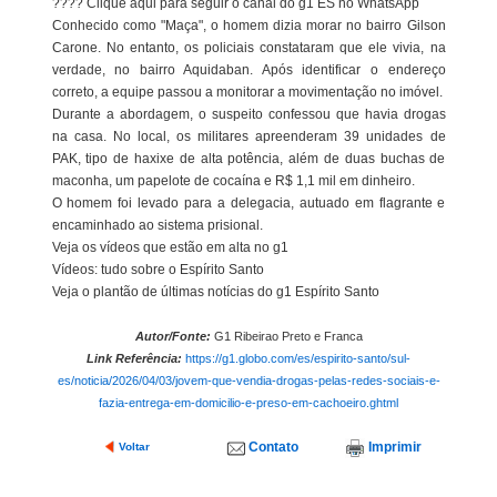
???? Clique aqui para seguir o canal do g1 ES no WhatsApp
Conhecido como "Maça", o homem dizia morar no bairro Gilson
Carone. No entanto, os policiais constataram que ele vivia, na
verdade, no bairro Aquidaban. Após identificar o endereço
correto, a equipe passou a monitorar a movimentação no imóvel.
Durante a abordagem, o suspeito confessou que havia drogas
na casa. No local, os militares apreenderam 39 unidades de
PAK, tipo de haxixe de alta potência, além de duas buchas de
maconha, um papelote de cocaína e R$ 1,1 mil em dinheiro.
O homem foi levado para a delegacia, autuado em flagrante e
encaminhado ao sistema prisional.
Veja os vídeos que estão em alta no g1
Vídeos: tudo sobre o Espírito Santo
Veja o plantão de últimas notícias do g1 Espírito Santo
Autor/Fonte:
G1 Ribeirao Preto e Franca
Link Referência:
https://g1.globo.com/es/espirito-santo/sul-
es/noticia/2026/04/03/jovem-que-vendia-drogas-pelas-redes-sociais-e-
fazia-entrega-em-domicilio-e-preso-em-cachoeiro.ghtml
Contato
Imprimir
Voltar