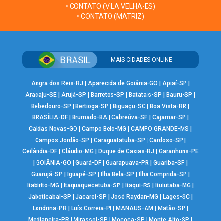
• CONTATO (VILA VELHA-ES)
• CONTATO (MATRIZ)
MAIS CIDADES ONLINE
Angra dos Reis-RJ
|
Aparecida de Goiânia-GO
|
Apiaí-SP
|
Aracaju-SE
|
Arujá-SP
|
Barretos-SP
|
Batatais-SP
|
Bauru-SP
|
Bebedouro-SP
|
Bertioga-SP
|
Biguaçu-SC
|
Boa Vista-RR
|
BRASÍLIA-DF
|
Brumado-BA
|
Cabreúva-SP
|
Cajamar-SP
|
Caldas Novas-GO
|
Campo Belo-MG
|
CAMPO GRANDE-MS
|
Campos Jordão-SP
|
Caraguatatuba-SP
|
Cardoso-SP
|
Ceilândia-DF
|
Cláudio-MG
|
Duque de Caxias-RJ
|
Garanhuns-PE
|
GOIÂNIA-GO
|
Guará-DF
|
Guarapuava-PR
|
Guariba-SP
|
Guarujá-SP
|
Iguapé-SP
|
Ilha Bela-SP
|
Ilha Comprida-SP
|
Itabirito-MG
|
Itaquaquecetuba-SP
|
Itaqui-RS
|
Ituiutaba-MG
|
Jaboticabal-SP
|
Jacareí-SP
|
José Raydan-MG
|
Lages-SC
|
Londrina-PR
|
Luís Correia-PI
|
MANAUS-AM
|
Matão-SP
|
Medianeira-PR
|
Mirassol-SP
|
Mococa-SP
|
Monte Alto-SP
|