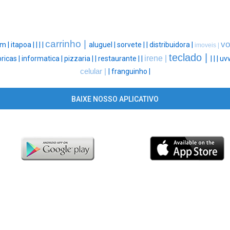
carrinho |
vo
m |
itapoa |
|
|
|
aluguel |
sorvete |
|
distribuidora |
imoveis |
teclado |
irene |
ricas |
informatica |
pizzaria |
|
restaurante |
|
|
|
|
uvv
celular |
|
franguinho |
BAIXE NOSSO APLICATIVO