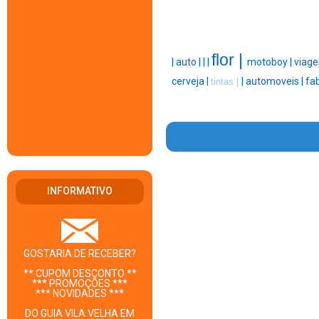
flor |
|
auto |
|
|
motoboy |
viage
cerveja |
|
automoveis |
fab
tintas |
INFORMATIVO
GOSTARIA DE RECEBER?
** CUPOM DESCONTO **
*** PROMOÇÕES ***
*** NOVIDADES ***
DO GUIA VILA VELHA EM