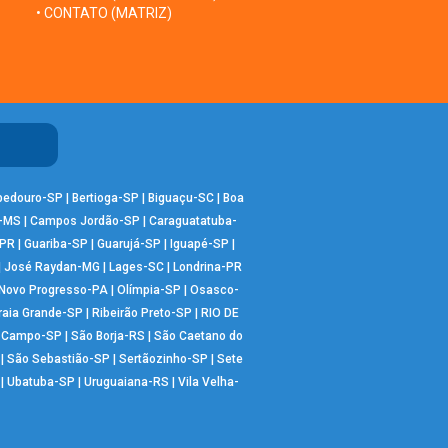
• CONTATO (MATRIZ)
bedouro-SP
|
Bertioga-SP
|
Biguaçu-SC
|
Boa
-MS
|
Campos Jordão-SP
|
Caraguatatuba-
-PR
|
Guariba-SP
|
Guarujá-SP
|
Iguapé-SP
|
|
José Raydan-MG
|
Lages-SC
|
Londrina-PR
Novo Progresso-PA
|
Olímpia-SP
|
Osasco-
raia Grande-SP
|
Ribeirão Preto-SP
|
RIO DE
o Campo-SP
|
São Borja-RS
|
São Caetano do
|
São Sebastião-SP
|
Sertãozinho-SP
|
Sete
|
Ubatuba-SP
|
Uruguaiana-RS
|
Vila Velha-