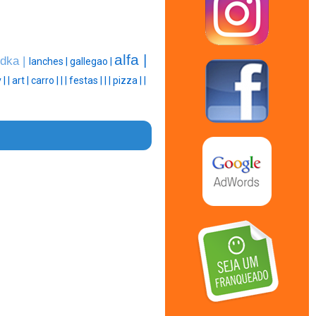
alfa |
dka |
lanches |
gallegao |
 |
|
art |
carro |
|
|
festas |
|
|
pizza |
|