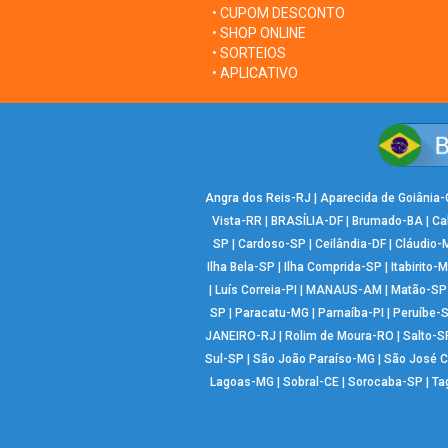
• CUPOM DESCONTO
• SHOP ONLINE
• SORTEIOS
• APLICATIVO
Angra dos Reis-RJ
|
Aparecida de Goiânia
Vista-RR
|
BRASÍLIA-DF
|
Brumado-BA
|
Ca
SP
|
Cardoso-SP
|
Ceilândia-DF
|
Cláudio-
Ilha Bela-SP
|
Ilha Comprida-SP
|
Itabirito-
|
Luís Correia-PI
|
MANAUS-AM
|
Matão-SP
SP
|
Paracatu-MG
|
Parnaíba-PI
|
Peruíbe-
JANEIRO-RJ
|
Rolim de Moura-RO
|
Salto-S
Sul-SP
|
São João Paraíso-MG
|
São José 
Lagoas-MG
|
Sobral-CE
|
Sorocaba-SP
|
Ta