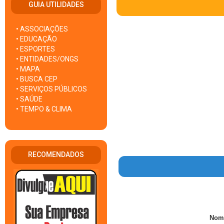
GUIA UTILIDADES
• ASSOCIAÇÕES
• EDUCAÇÃO
• ESPORTES
• ENTIDADES/ONGS
• MAPA
• BUSCA CEP
• SERVIÇOS PÚBLICOS
• SAÚDE
• TEMPO & CLIMA
RECOMENDADOS
Nom