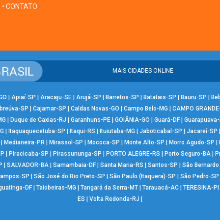
• CONTATO
MAIS CIDADES ONLINE
-GO
|
Apiaí-SP
|
Aracaju-SE
|
Arujá-SP
|
Barretos-SP
|
Batatais-SP
|
Bauru-SP
|
Be
breúva-SP
|
Cajamar-SP
|
Caldas Novas-GO
|
Campo Belo-MG
|
CAMPO GRANDE
MG
|
Duque de Caxias-RJ
|
Garanhuns-PE
|
GOIÂNIA-GO
|
Guará-DF
|
Guarapuava
MG
|
Itaquaquecetuba-SP
|
Itaqui-RS
|
Ituiutaba-MG
|
Jaboticabal-SP
|
Jacareí-SP
|
Medianeira-PR
|
Mirassol-SP
|
Mococa-SP
|
Monte Alto-SP
|
Morro Agudo-SP
|
SP
|
Piracicaba-SP
|
Pirassununga-SP
|
PORTO ALEGRE-RS
|
Porto Seguro-BA
|
P
P
|
SALVADOR-BA
|
Samambaia-DF
|
Santa Maria-RS
|
Santos-SP
|
São Bernard
Campos-SP
|
São José do Rio Preto-SP
|
São Paulo (Itaquera)-SP
|
São Pedro-SP
guatinga-DF
|
Taiobeiras-MG
|
Tangará da Serra-MT
|
Tarauacá-AC
|
TERESINA-PI
ES
|
Volta Redonda-RJ
|