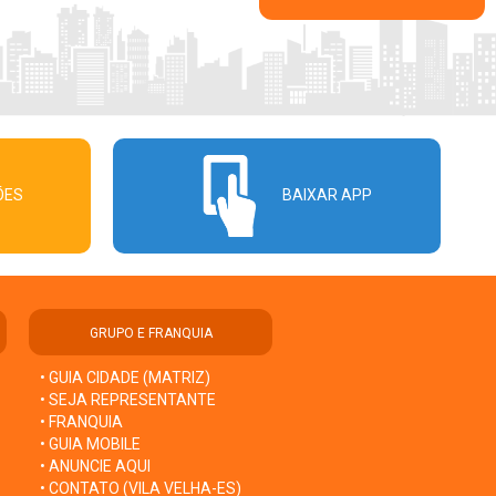
ÕES
BAIXAR APP
GRUPO E FRANQUIA
• GUIA CIDADE (MATRIZ)
• SEJA REPRESENTANTE
• FRANQUIA
• GUIA MOBILE
• ANUNCIE AQUI
• CONTATO (VILA VELHA-ES)