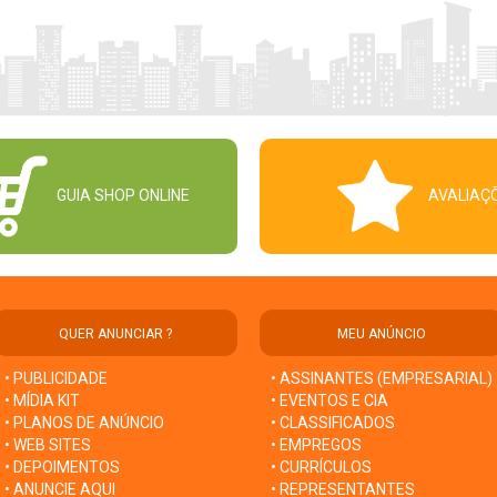
GUIA SHOP ONLINE
AVALIAÇ
QUER ANUNCIAR ?
MEU ANÚNCIO
• PUBLICIDADE
• ASSINANTES (EMPRESARIAL)
• MÍDIA KIT
• EVENTOS E CIA
• PLANOS DE ANÚNCIO
• CLASSIFICADOS
• WEB SITES
• EMPREGOS
• DEPOIMENTOS
• CURRÍCULOS
• ANUNCIE AQUI
• REPRESENTANTES