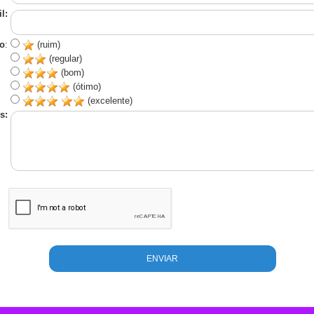
l:
o
:
(ruim)
(regular)
(bom)
(ótimo)
(excelente)
s: