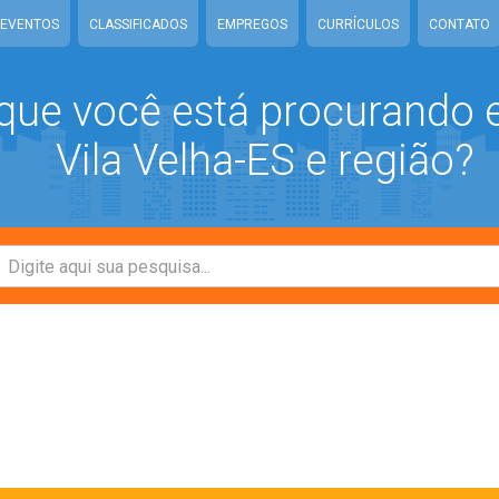
EVENTOS
CLASSIFICADOS
EMPREGOS
CURRÍCULOS
CONTATO
que você está procurando
Vila Velha-ES e região?