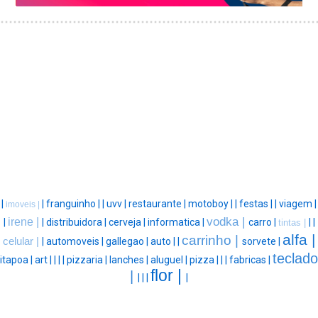
|
|
franguinho |
|
uvv |
restaurante |
motoboy |
|
festas |
|
viagem |
imoveis |
vodka |
irene |
|
|
distribuidora |
cerveja |
informatica |
carro |
|
|
tintas |
alfa |
carrinho |
celular |
|
automoveis |
gallegao |
auto |
|
sorvete |
teclado
itapoa |
art |
|
|
|
pizzaria |
lanches |
aluguel |
pizza |
|
|
fabricas |
flor |
|
|
|
|
|