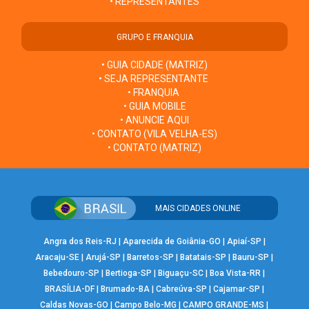
• REPRESENTANTES
GRUPO E FRANQUIA
• GUIA CIDADE (MATRIZ)
• SEJA REPRESENTANTE
• FRANQUIA
• GUIA MOBILE
• ANUNCIE AQUI
• CONTATO (VILA VELHA-ES)
• CONTATO (MATRIZ)
MAIS CIDADES ONLINE
Angra dos Reis-RJ
|
Aparecida de Goiânia-GO
|
Apiaí-SP
|
Aracaju-SE
|
Arujá-SP
|
Barretos-SP
|
Batatais-SP
|
Bauru-SP
|
Bebedouro-SP
|
Bertioga-SP
|
Biguaçu-SC
|
Boa Vista-RR
|
BRASÍLIA-DF
|
Brumado-BA
|
Cabreúva-SP
|
Cajamar-SP
|
Caldas Novas-GO
|
Campo Belo-MG
|
CAMPO GRANDE-MS
|