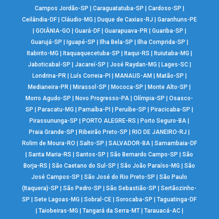
Campos Jordão-SP
|
Caraguatatuba-SP
|
Cardoso-SP
|
Ceilândia-DF
|
Cláudio-MG
|
Duque de Caxias-RJ
|
Garanhuns-PE
|
GOIÂNIA-GO
|
Guará-DF
|
Guarapuava-PR
|
Guariba-SP
|
Guarujá-SP
|
Iguapé-SP
|
Ilha Bela-SP
|
Ilha Comprida-SP
|
Itabirito-MG
|
Itaquaquecetuba-SP
|
Itaqui-RS
|
Ituiutaba-MG
|
Jaboticabal-SP
|
Jacareí-SP
|
José Raydan-MG
|
Lages-SC
|
Londrina-PR
|
Luís Correia-PI
|
MANAUS-AM
|
Matão-SP
|
Medianeira-PR
|
Mirassol-SP
|
Mococa-SP
|
Monte Alto-SP
|
Morro Agudo-SP
|
Novo Progresso-PA
|
Olímpia-SP
|
Osasco-
SP
|
Paracatu-MG
|
Parnaíba-PI
|
Peruíbe-SP
|
Piracicaba-SP
|
Pirassununga-SP
|
PORTO ALEGRE-RS
|
Porto Seguro-BA
|
Praia Grande-SP
|
Ribeirão Preto-SP
|
RIO DE JANEIRO-RJ
|
Rolim de Moura-RO
|
Salto-SP
|
SALVADOR-BA
|
Samambaia-DF
|
Santa Maria-RS
|
Santos-SP
|
São Bernardo Campo-SP
|
São
Borja-RS
|
São Caetano do Sul-SP
|
São João Paraíso-MG
|
São
José Campos-SP
|
São José do Rio Preto-SP
|
São Paulo
(Itaquera)-SP
|
São Pedro-SP
|
São Sebastião-SP
|
Sertãozinho-
SP
|
Sete Lagoas-MG
|
Sobral-CE
|
Sorocaba-SP
|
Taguatinga-DF
|
Taiobeiras-MG
|
Tangará da Serra-MT
|
Tarauacá-AC
|