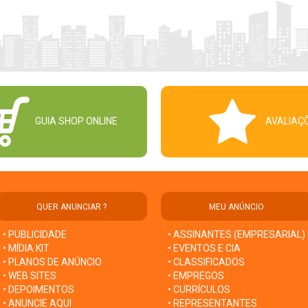
GUIA SHOP ONLINE
AVALIAÇ
QUER ANUNCIAR ?
MEU ANÚNCIO
• PUBLICIDADE
• ASSINANTES (EMPRESARIAL)
• MÍDIA KIT
• EVENTOS E CIA
• PLANOS DE ANÚNCIO
• CLASSIFICADOS
• WEB SITES
• EMPREGOS
• DEPOIMENTOS
• CURRÍCULOS
• ANUNCIE AQUI
• REPRESENTANTES