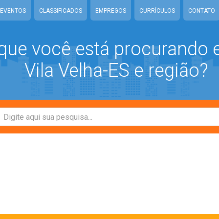
EVENTOS
CLASSIFICADOS
EMPREGOS
CURRÍCULOS
CONTATO
que você está procurando
Vila Velha-ES e região?