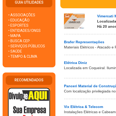
GUIA UTILIDADES
• ASSOCIAÇÕES
Vimercati 
• EDUCAÇÃO
Localizada
• ESPORTES
Há 20 anos
• ENTIDADES/ONGS
• MAPA
• BUSCA CEP
Brafer Representações
• SERVIÇOS PÚBLICOS
Materiais Elétricos - Atacado e 
• SAÚDE
• TEMPO & CLIMA
Elétrica Diniz
Localizada em Coqueiral. Ilumi
RECOMENDADOS
Panceri Material de Construç
Com localização privilegiada no
Vix Elétrica & Telecom
Instalações Elétricas e Cabeam