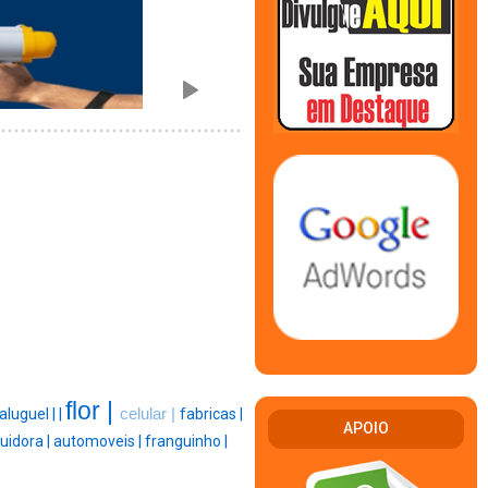
flor |
aluguel |
|
celular |
fabricas |
APOIO
buidora |
automoveis |
franguinho |