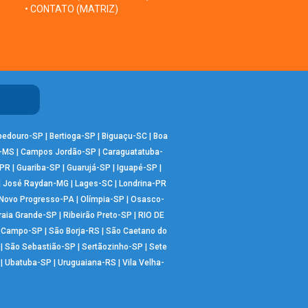
• CONTATO (MATRIZ)
bedouro-SP
|
Bertioga-SP
|
Biguaçu-SC
|
Boa
-MS
|
Campos Jordão-SP
|
Caraguatatuba-
-PR
|
Guariba-SP
|
Guarujá-SP
|
Iguapé-SP
|
|
José Raydan-MG
|
Lages-SC
|
Londrina-PR
Novo Progresso-PA
|
Olímpia-SP
|
Osasco-
raia Grande-SP
|
Ribeirão Preto-SP
|
RIO DE
o Campo-SP
|
São Borja-RS
|
São Caetano do
|
São Sebastião-SP
|
Sertãozinho-SP
|
Sete
|
Ubatuba-SP
|
Uruguaiana-RS
|
Vila Velha-