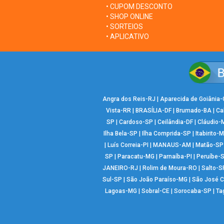
• CUPOM DESCONTO
• SHOP ONLINE
• SORTEIOS
• APLICATIVO
Angra dos Reis-RJ
|
Aparecida de Goiânia
Vista-RR
|
BRASÍLIA-DF
|
Brumado-BA
|
Ca
SP
|
Cardoso-SP
|
Ceilândia-DF
|
Cláudio-
Ilha Bela-SP
|
Ilha Comprida-SP
|
Itabirito-
|
Luís Correia-PI
|
MANAUS-AM
|
Matão-SP
SP
|
Paracatu-MG
|
Parnaíba-PI
|
Peruíbe-
JANEIRO-RJ
|
Rolim de Moura-RO
|
Salto-S
Sul-SP
|
São João Paraíso-MG
|
São José 
Lagoas-MG
|
Sobral-CE
|
Sorocaba-SP
|
Ta