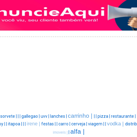
carrinho |
|
sorvete |
|
|
gallegao |
uvv |
lanches |
|
|
pizza |
restaurante |
vodka |
irene |
y |
|
itapoa |
|
|
festas |
|
carro |
cerveja |
viagem |
|
distri
alfa |
|
imoveis |