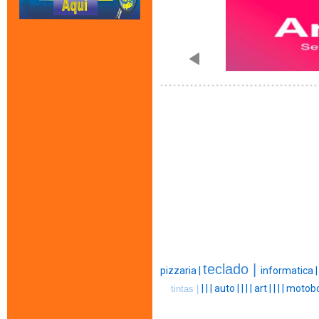
teclado |
pizzaria |
informatica 
|
|
|
auto |
|
|
|
art |
|
|
|
motobo
tintas |