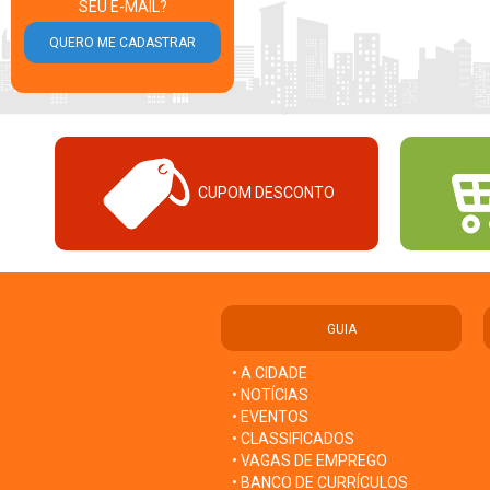
SEU E-MAIL?
CUPOM DESCONTO
GUIA
• A CIDADE
• NOTÍCIAS
• EVENTOS
• CLASSIFICADOS
• VAGAS DE EMPREGO
• BANCO DE CURRÍCULOS