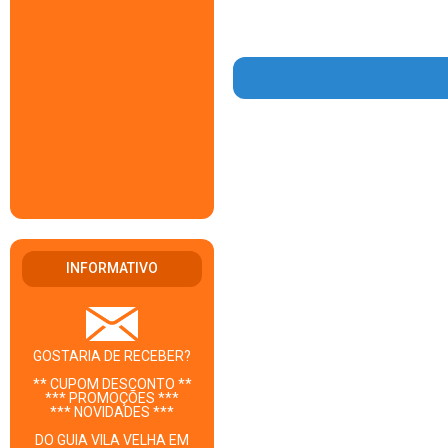
INFORMATIVO
GOSTARIA DE RECEBER?
** CUPOM DESCONTO **
*** PROMOÇÕES ***
*** NOVIDADES ***
DO GUIA VILA VELHA EM