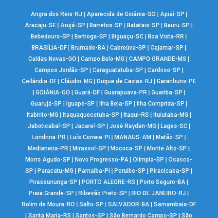
Angra dos Reis-RJ
|
Aparecida de Goiânia-GO
|
Apiaí-SP
|
Aracaju-SE
|
Arujá-SP
|
Barretos-SP
|
Batatais-SP
|
Bauru-SP
|
Bebedouro-SP
|
Bertioga-SP
|
Biguaçu-SC
|
Boa Vista-RR
|
BRASÍLIA-DF
|
Brumado-BA
|
Cabreúva-SP
|
Cajamar-SP
|
Caldas Novas-GO
|
Campo Belo-MG
|
CAMPO GRANDE-MS
|
Campos Jordão-SP
|
Caraguatatuba-SP
|
Cardoso-SP
|
Ceilândia-DF
|
Cláudio-MG
|
Duque de Caxias-RJ
|
Garanhuns-PE
|
GOIÂNIA-GO
|
Guará-DF
|
Guarapuava-PR
|
Guariba-SP
|
Guarujá-SP
|
Iguapé-SP
|
Ilha Bela-SP
|
Ilha Comprida-SP
|
Itabirito-MG
|
Itaquaquecetuba-SP
|
Itaqui-RS
|
Ituiutaba-MG
|
Jaboticabal-SP
|
Jacareí-SP
|
José Raydan-MG
|
Lages-SC
|
Londrina-PR
|
Luís Correia-PI
|
MANAUS-AM
|
Matão-SP
|
Medianeira-PR
|
Mirassol-SP
|
Mococa-SP
|
Monte Alto-SP
|
Morro Agudo-SP
|
Novo Progresso-PA
|
Olímpia-SP
|
Osasco-
SP
|
Paracatu-MG
|
Parnaíba-PI
|
Peruíbe-SP
|
Piracicaba-SP
|
Pirassununga-SP
|
PORTO ALEGRE-RS
|
Porto Seguro-BA
|
Praia Grande-SP
|
Ribeirão Preto-SP
|
RIO DE JANEIRO-RJ
|
Rolim de Moura-RO
|
Salto-SP
|
SALVADOR-BA
|
Samambaia-DF
|
Santa Maria-RS
|
Santos-SP
|
São Bernardo Campo-SP
|
São