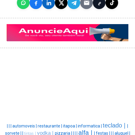
teclado |
|
|
|
automoveis |
restaurante |
itapoa |
informatica |
|
alfa |
vodka |
sorvete |
|
pizzaria |
|
|
|
|
festas |
|
|
aluguel |
tintas |