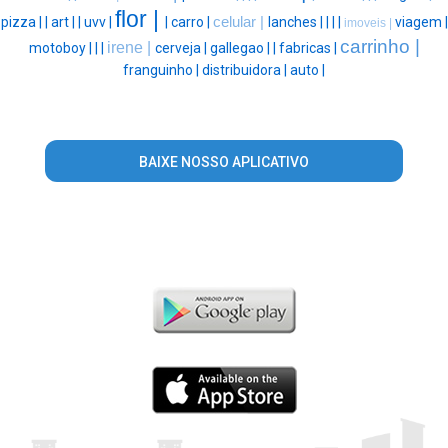
flor |
pizza |
|
art |
|
uvv |
|
carro |
celular |
lanches |
|
|
|
viagem |
imoveis |
carrinho |
irene |
motoboy |
|
|
cerveja |
gallegao |
|
fabricas |
franguinho |
distribuidora |
auto |
BAIXE NOSSO APLICATIVO