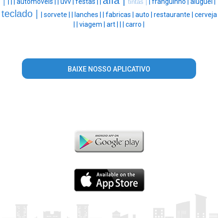
alfa |
|
|
|
|
automoveis |
|
uvv |
festas |
|
|
franguinho |
aluguel |
tintas |
teclado |
|
sorvete |
|
lanches |
|
fabricas |
auto |
restaurante |
cerveja
|
|
viagem |
art |
|
|
carro |
BAIXE NOSSO APLICATIVO