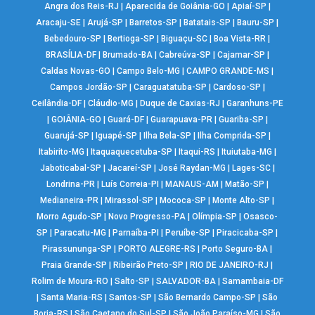
Angra dos Reis-RJ
|
Aparecida de Goiânia-GO
|
Apiaí-SP
|
Aracaju-SE
|
Arujá-SP
|
Barretos-SP
|
Batatais-SP
|
Bauru-SP
|
Bebedouro-SP
|
Bertioga-SP
|
Biguaçu-SC
|
Boa Vista-RR
|
BRASÍLIA-DF
|
Brumado-BA
|
Cabreúva-SP
|
Cajamar-SP
|
Caldas Novas-GO
|
Campo Belo-MG
|
CAMPO GRANDE-MS
|
Campos Jordão-SP
|
Caraguatatuba-SP
|
Cardoso-SP
|
Ceilândia-DF
|
Cláudio-MG
|
Duque de Caxias-RJ
|
Garanhuns-PE
|
GOIÂNIA-GO
|
Guará-DF
|
Guarapuava-PR
|
Guariba-SP
|
Guarujá-SP
|
Iguapé-SP
|
Ilha Bela-SP
|
Ilha Comprida-SP
|
Itabirito-MG
|
Itaquaquecetuba-SP
|
Itaqui-RS
|
Ituiutaba-MG
|
Jaboticabal-SP
|
Jacareí-SP
|
José Raydan-MG
|
Lages-SC
|
Londrina-PR
|
Luís Correia-PI
|
MANAUS-AM
|
Matão-SP
|
Medianeira-PR
|
Mirassol-SP
|
Mococa-SP
|
Monte Alto-SP
|
Morro Agudo-SP
|
Novo Progresso-PA
|
Olímpia-SP
|
Osasco-
SP
|
Paracatu-MG
|
Parnaíba-PI
|
Peruíbe-SP
|
Piracicaba-SP
|
Pirassununga-SP
|
PORTO ALEGRE-RS
|
Porto Seguro-BA
|
Praia Grande-SP
|
Ribeirão Preto-SP
|
RIO DE JANEIRO-RJ
|
Rolim de Moura-RO
|
Salto-SP
|
SALVADOR-BA
|
Samambaia-DF
|
Santa Maria-RS
|
Santos-SP
|
São Bernardo Campo-SP
|
São
Borja-RS
|
São Caetano do Sul-SP
|
São João Paraíso-MG
|
São