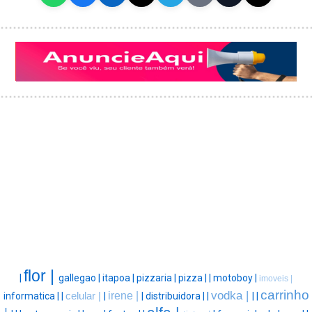
flor |
|
gallegao |
itapoa |
pizzaria |
pizza |
|
motoboy |
imoveis |
carrinho
vodka |
irene |
informatica |
|
celular |
|
|
distribuidora |
|
|
|