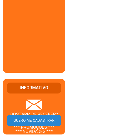
INFORMATIVO
GOSTARIA DE RECEBER?
** CUPOM DESCONTO **
*** PROMOÇÕES ***
*** NOVIDADES ***