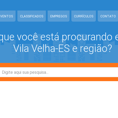
ww/class-mb/Seguranca.Class.php
on line
37
EVENTOS
CLASSIFICADOS
EMPREGOS
CURRÍCULOS
CONTATO
que você está procurando
Vila Velha-ES e região?