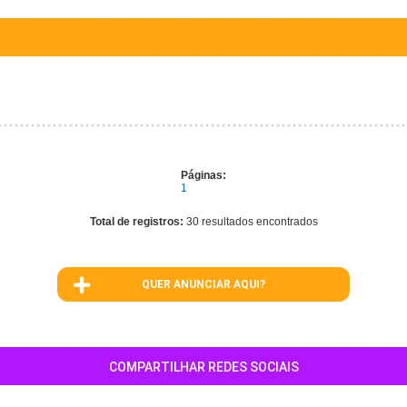
Delivery de açai e frozen. Sabor que apaixona.
Páginas:
1
Total de registros:
30 resultados encontrados
QUER ANUNCIAR AQUI?
COMPARTILHAR REDES SOCIAIS