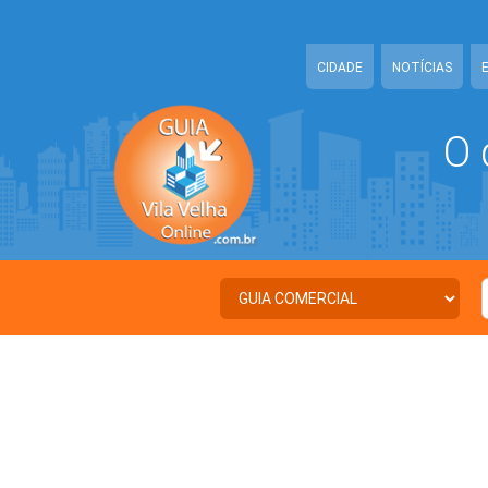
Warning
: Illegal string offset 'NOME' in
/home/guiavilavelhaonline/w
CIDADE
NOTÍCIAS
O 