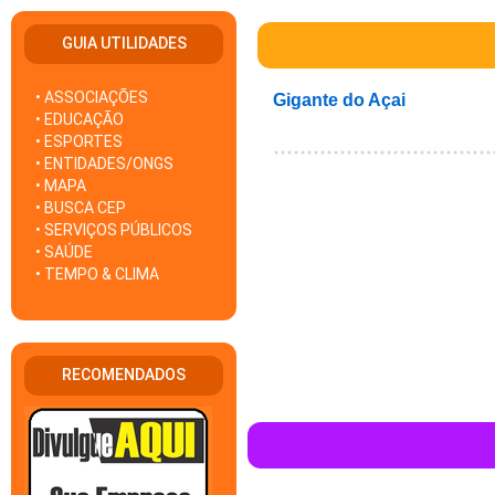
GUIA UTILIDADES
• ASSOCIAÇÕES
Gigante do Açai
• EDUCAÇÃO
Localizado em Santa Mônica.
• ESPORTES
• ENTIDADES/ONGS
• MAPA
• BUSCA CEP
• SERVIÇOS PÚBLICOS
• SAÚDE
• TEMPO & CLIMA
RECOMENDADOS