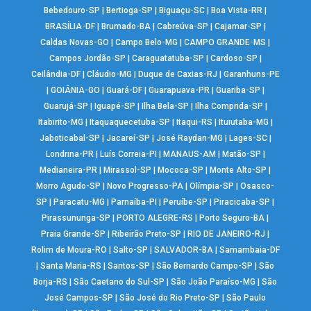
Bebedouro-SP
|
Bertioga-SP
|
Biguaçu-SC
|
Boa Vista-RR
|
BRASÍLIA-DF
|
Brumado-BA
|
Cabreúva-SP
|
Cajamar-SP
|
Caldas Novas-GO
|
Campo Belo-MG
|
CAMPO GRANDE-MS
|
Campos Jordão-SP
|
Caraguatatuba-SP
|
Cardoso-SP
|
Ceilândia-DF
|
Cláudio-MG
|
Duque de Caxias-RJ
|
Garanhuns-PE
|
GOIÂNIA-GO
|
Guará-DF
|
Guarapuava-PR
|
Guariba-SP
|
Guarujá-SP
|
Iguapé-SP
|
Ilha Bela-SP
|
Ilha Comprida-SP
|
Itabirito-MG
|
Itaquaquecetuba-SP
|
Itaqui-RS
|
Ituiutaba-MG
|
Jaboticabal-SP
|
Jacareí-SP
|
José Raydan-MG
|
Lages-SC
|
Londrina-PR
|
Luís Correia-PI
|
MANAUS-AM
|
Matão-SP
|
Medianeira-PR
|
Mirassol-SP
|
Mococa-SP
|
Monte Alto-SP
|
Morro Agudo-SP
|
Novo Progresso-PA
|
Olímpia-SP
|
Osasco-
SP
|
Paracatu-MG
|
Parnaíba-PI
|
Peruíbe-SP
|
Piracicaba-SP
|
Pirassununga-SP
|
PORTO ALEGRE-RS
|
Porto Seguro-BA
|
Praia Grande-SP
|
Ribeirão Preto-SP
|
RIO DE JANEIRO-RJ
|
Rolim de Moura-RO
|
Salto-SP
|
SALVADOR-BA
|
Samambaia-DF
|
Santa Maria-RS
|
Santos-SP
|
São Bernardo Campo-SP
|
São
Borja-RS
|
São Caetano do Sul-SP
|
São João Paraíso-MG
|
São
José Campos-SP
|
São José do Rio Preto-SP
|
São Paulo