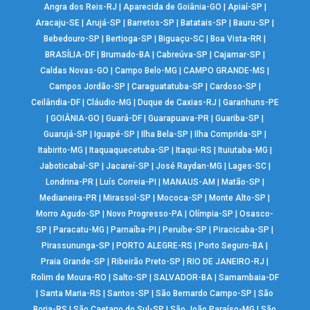
Angra dos Reis-RJ
|
Aparecida de Goiânia-GO
|
Apiaí-SP
|
Aracaju-SE
|
Arujá-SP
|
Barretos-SP
|
Batatais-SP
|
Bauru-SP
|
Bebedouro-SP
|
Bertioga-SP
|
Biguaçu-SC
|
Boa Vista-RR
|
BRASÍLIA-DF
|
Brumado-BA
|
Cabreúva-SP
|
Cajamar-SP
|
Caldas Novas-GO
|
Campo Belo-MG
|
CAMPO GRANDE-MS
|
Campos Jordão-SP
|
Caraguatatuba-SP
|
Cardoso-SP
|
Ceilândia-DF
|
Cláudio-MG
|
Duque de Caxias-RJ
|
Garanhuns-PE
|
GOIÂNIA-GO
|
Guará-DF
|
Guarapuava-PR
|
Guariba-SP
|
Guarujá-SP
|
Iguapé-SP
|
Ilha Bela-SP
|
Ilha Comprida-SP
|
Itabirito-MG
|
Itaquaquecetuba-SP
|
Itaqui-RS
|
Ituiutaba-MG
|
Jaboticabal-SP
|
Jacareí-SP
|
José Raydan-MG
|
Lages-SC
|
Londrina-PR
|
Luís Correia-PI
|
MANAUS-AM
|
Matão-SP
|
Medianeira-PR
|
Mirassol-SP
|
Mococa-SP
|
Monte Alto-SP
|
Morro Agudo-SP
|
Novo Progresso-PA
|
Olímpia-SP
|
Osasco-
SP
|
Paracatu-MG
|
Parnaíba-PI
|
Peruíbe-SP
|
Piracicaba-SP
|
Pirassununga-SP
|
PORTO ALEGRE-RS
|
Porto Seguro-BA
|
Praia Grande-SP
|
Ribeirão Preto-SP
|
RIO DE JANEIRO-RJ
|
Rolim de Moura-RO
|
Salto-SP
|
SALVADOR-BA
|
Samambaia-DF
|
Santa Maria-RS
|
Santos-SP
|
São Bernardo Campo-SP
|
São
Borja-RS
|
São Caetano do Sul-SP
|
São João Paraíso-MG
|
São