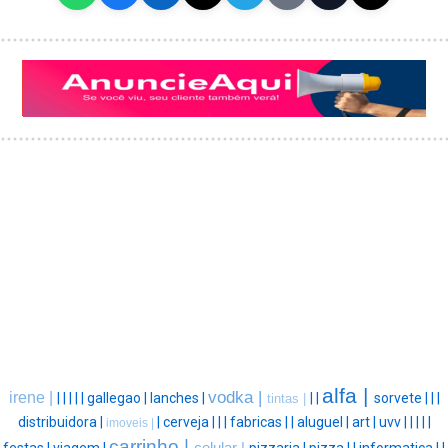
alfa |
vodka |
irene |
|
|
|
|
|
gallegao |
lanches |
|
|
sorvete |
|
|
tintas |
distribuidora |
|
cerveja |
|
|
fabricas |
|
aluguel |
art |
uvv |
|
|
|
|
imoveis |
carrinho |