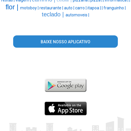
festas |
viagem |
celular |
pizzaria |
pizza |
|
informatica |
|
flor |
motoboy |
restaurante |
auto |
carro |
itapoa |
|
franguinho |
teclado |
automoveis |
BAIXE NOSSO APLICATIVO