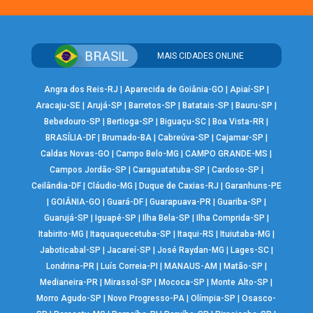
MAIS CIDADES ONLINE
Angra dos Reis-RJ
|
Aparecida de Goiânia-GO
|
Apiaí-SP
|
Aracaju-SE
|
Arujá-SP
|
Barretos-SP
|
Batatais-SP
|
Bauru-SP
|
Bebedouro-SP
|
Bertioga-SP
|
Biguaçu-SC
|
Boa Vista-RR
|
BRASÍLIA-DF
|
Brumado-BA
|
Cabreúva-SP
|
Cajamar-SP
|
Caldas Novas-GO
|
Campo Belo-MG
|
CAMPO GRANDE-MS
|
Campos Jordão-SP
|
Caraguatatuba-SP
|
Cardoso-SP
|
Ceilândia-DF
|
Cláudio-MG
|
Duque de Caxias-RJ
|
Garanhuns-PE
|
GOIÂNIA-GO
|
Guará-DF
|
Guarapuava-PR
|
Guariba-SP
|
Guarujá-SP
|
Iguapé-SP
|
Ilha Bela-SP
|
Ilha Comprida-SP
|
Itabirito-MG
|
Itaquaquecetuba-SP
|
Itaqui-RS
|
Ituiutaba-MG
|
Jaboticabal-SP
|
Jacareí-SP
|
José Raydan-MG
|
Lages-SC
|
Londrina-PR
|
Luís Correia-PI
|
MANAUS-AM
|
Matão-SP
|
Medianeira-PR
|
Mirassol-SP
|
Mococa-SP
|
Monte Alto-SP
|
Morro Agudo-SP
|
Novo Progresso-PA
|
Olímpia-SP
|
Osasco-