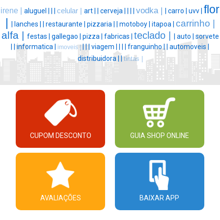
flor
vodka |
irene |
aluguel |
|
|
celular |
art |
|
cerveja |
|
|
|
|
carro |
uvv |
|
carrinho |
|
lanches |
|
restaurante |
pizzaria |
|
motoboy |
itapoa |
alfa |
teclado |
festas |
gallegao |
pizza |
fabricas |
|
auto |
sorvete
|
|
informatica |
|
|
|
viagem |
|
|
|
franguinho |
|
automoveis |
imoveis |
distribuidora |
|
tintas |
CUPOM DESCONTO
GUIA SHOP ONLINE
AVALIAÇÕES
BAIXAR APP