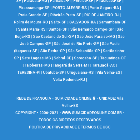
SP
|
Paracatu-MG
|
Parnaíba-PI
|
Peruíbe-SP
|
Piracicaba-SP
|
Pirassununga-SP
|
PORTO ALEGRE-RS
|
Porto Seguro-BA
|
Praia Grande-SP
|
Ribeirão Preto-SP
|
RIO DE JANEIRO-RJ
|
Rolim de Moura-RO
|
Salto-SP
|
SALVADOR-BA
|
Samambaia-DF
|
Santa Maria-RS
|
Santos-SP
|
São Bernardo Campo-SP
|
São
Borja-RS
|
São Caetano do Sul-SP
|
São João Paraíso-MG
|
São
José Campos-SP
|
São José do Rio Preto-SP
|
São Paulo
(Itaquera)-SP
|
São Pedro-SP
|
São Sebastião-SP
|
Sertãozinho-
SP
|
Sete Lagoas-MG
|
Sobral-CE
|
Sorocaba-SP
|
Taguatinga-DF
|
Taiobeiras-MG
|
Tangará da Serra-MT
|
Tarauacá-AC
|
TERESINA-PI
|
Ubatuba-SP
|
Uruguaiana-RS
|
Vila Velha-ES
|
Volta Redonda-RJ
|
REDE DE FRANQUIA - GUIA CIDADE ONLINE ® - UNIDADE: Vila
Velha-ES
COPYRIGHT • 2006-2021 -
WWW.GUIACIDADEONLINE.COM.BR
-
TODOS OS DIREITOS RESERVADOS
POLÍTICA DE PRIVACIDADE E TERMOS DE USO