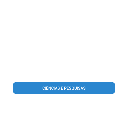
CIÊNCIAS E PESQUISAS
Warning
: Invalid argument supplied for foreach() in
/home/guiavilavelhaonline/www/conteudo_lista_area_atuacao.
on line
56