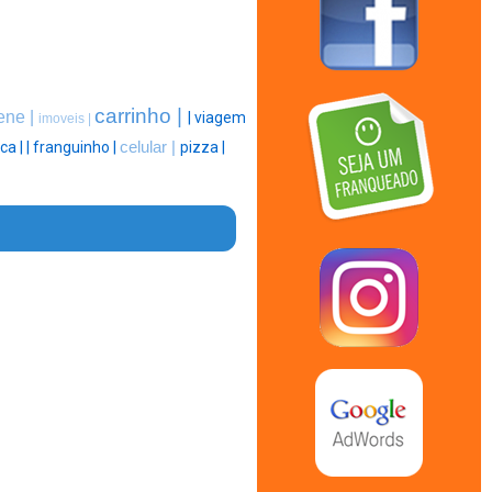
carrinho |
rene |
|
viagem
imoveis |
ca |
|
franguinho |
celular |
pizza |