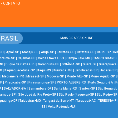
• CONTATO
MAIS CIDADES ONLINE
-GO
|
Apiaí-SP
|
Aracaju-SE
|
Arujá-SP
|
Barretos-SP
|
Batatais-SP
|
Bauru-SP
|
Be
breúva-SP
|
Cajamar-SP
|
Caldas Novas-GO
|
Campo Belo-MG
|
CAMPO GRANDE
MG
|
Duque de Caxias-RJ
|
Garanhuns-PE
|
GOIÂNIA-GO
|
Guará-DF
|
Guarapuava
MG
|
Itaquaquecetuba-SP
|
Itaqui-RS
|
Ituiutaba-MG
|
Jaboticabal-SP
|
Jacareí-SP
|
Medianeira-PR
|
Mirassol-SP
|
Mococa-SP
|
Monte Alto-SP
|
Morro Agudo-SP
|
SP
|
Piracicaba-SP
|
Pirassununga-SP
|
PORTO ALEGRE-RS
|
Porto Seguro-BA
|
P
P
|
SALVADOR-BA
|
Samambaia-DF
|
Santa Maria-RS
|
Santos-SP
|
São Bernard
Campos-SP
|
São José do Rio Preto-SP
|
São Paulo (Itaquera)-SP
|
São Pedro-SP
guatinga-DF
|
Taiobeiras-MG
|
Tangará da Serra-MT
|
Tarauacá-AC
|
TERESINA-PI
ES
|
Volta Redonda-RJ
|