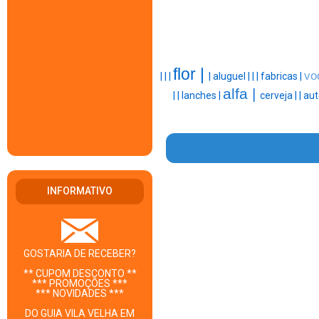
flor |
vo
|
|
|
|
aluguel |
|
|
fabricas |
alfa |
|
|
lanches |
cerveja |
|
aut
INFORMATIVO
GOSTARIA DE RECEBER?
** CUPOM DESCONTO **
*** PROMOÇÕES ***
*** NOVIDADES ***
DO GUIA VILA VELHA EM