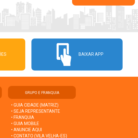
ÕES
BAIXAR APP
GRUPO E FRANQUIA
• GUIA CIDADE (MATRIZ)
• SEJA REPRESENTANTE
• FRANQUIA
• GUIA MOBILE
• ANUNCIE AQUI
• CONTATO (VILA VELHA-ES)