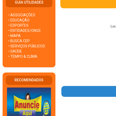
GUIA UTILIDADES
• ASSOCIAÇÕES
• EDUCAÇÃO
• ESPORTES
Loc
• ENTIDADES/ONGS
• MAPA
• BUSCA CEP
• SERVIÇOS PÚBLICOS
• SAÚDE
• TEMPO & CLIMA
RECOMENDADOS