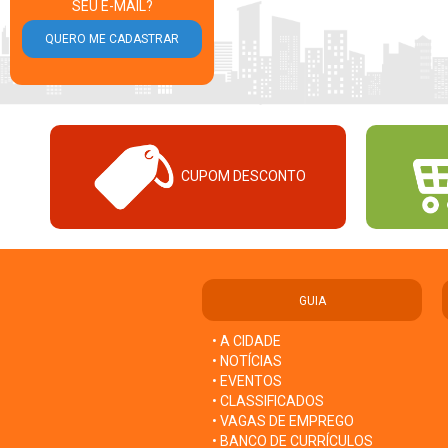
SEU E-MAIL?
CUPOM DESCONTO
GUIA
• A CIDADE
• NOTÍCIAS
• EVENTOS
• CLASSIFICADOS
• VAGAS DE EMPREGO
• BANCO DE CURRÍCULOS