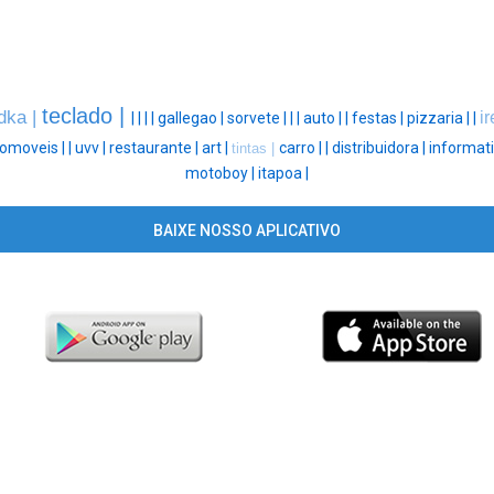
teclado |
dka |
i
|
|
|
|
gallegao |
sorvete |
|
|
auto |
|
festas |
pizzaria |
|
omoveis |
|
uvv |
restaurante |
art |
carro |
|
distribuidora |
informati
tintas |
motoboy |
itapoa |
BAIXE NOSSO APLICATIVO