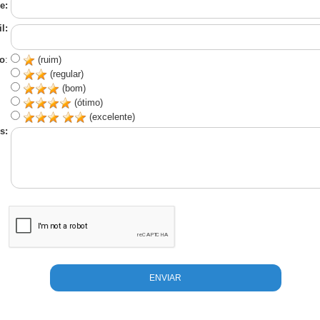
e:
l:
o
:
(ruim)
(regular)
(bom)
(ótimo)
(excelente)
s: