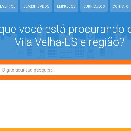
EVENTOS
CLASSIFICADOS
EMPREGOS
CURRÍCULOS
CONTATO
que você está procurando
Vila Velha-ES e região?