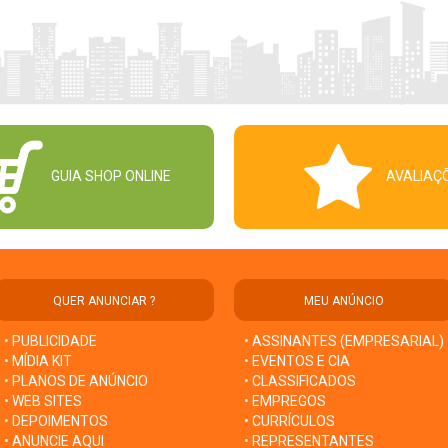
GUIA SHOP ONLINE
AVALIAÇ
QUER ANUNCIAR ?
MEU ANÚNCIO
• PUBLICIDADE
• ASSINANTES (EMPRESARIAL)
• MÍDIA KIT
• EVENTOS E CIA
• PLANOS DE ANÚNCIO
• CLASSIFICADOS
• WEB SITES
• EMPREGOS
• DEPOIMENTOS
• CURRÍCULOS
• ANUNCIE AQUI
• REPRESENTANTES