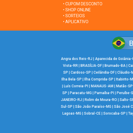
• CUPOM DESCONTO
• SHOP ONLINE
• SORTEIOS
• APLICATIVO
Angra dos Reis-RJ
|
Aparecida de Goiânia
Vista-RR
|
BRASÍLIA-DF
|
Brumado-BA
|
Ca
SP
|
Cardoso-SP
|
Ceilândia-DF
|
Cláudio-
Ilha Bela-SP
|
Ilha Comprida-SP
|
Itabirito-
|
Luís Correia-PI
|
MANAUS-AM
|
Matão-SP
SP
|
Paracatu-MG
|
Parnaíba-PI
|
Peruíbe-
JANEIRO-RJ
|
Rolim de Moura-RO
|
Salto-S
Sul-SP
|
São João Paraíso-MG
|
São José 
Lagoas-MG
|
Sobral-CE
|
Sorocaba-SP
|
Ta