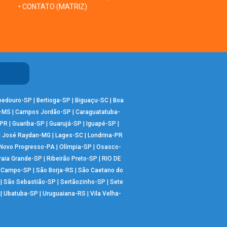
• CONTATO (MATRIZ)
bedouro-SP
|
Bertioga-SP
|
Biguaçu-SC
|
Boa
-MS
|
Campos Jordão-SP
|
Caraguatatuba-
-PR
|
Guariba-SP
|
Guarujá-SP
|
Iguapé-SP
|
|
José Raydan-MG
|
Lages-SC
|
Londrina-PR
Novo Progresso-PA
|
Olímpia-SP
|
Osasco-
raia Grande-SP
|
Ribeirão Preto-SP
|
RIO DE
o Campo-SP
|
São Borja-RS
|
São Caetano do
|
São Sebastião-SP
|
Sertãozinho-SP
|
Sete
|
Ubatuba-SP
|
Uruguaiana-RS
|
Vila Velha-