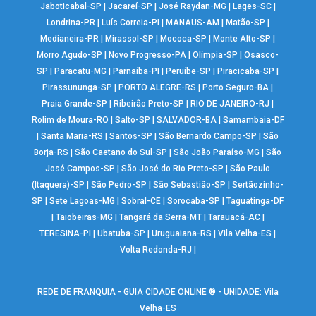
Jaboticabal-SP
|
Jacareí-SP
|
José Raydan-MG
|
Lages-SC
|
Londrina-PR
|
Luís Correia-PI
|
MANAUS-AM
|
Matão-SP
|
Medianeira-PR
|
Mirassol-SP
|
Mococa-SP
|
Monte Alto-SP
|
Morro Agudo-SP
|
Novo Progresso-PA
|
Olímpia-SP
|
Osasco-
SP
|
Paracatu-MG
|
Parnaíba-PI
|
Peruíbe-SP
|
Piracicaba-SP
|
Pirassununga-SP
|
PORTO ALEGRE-RS
|
Porto Seguro-BA
|
Praia Grande-SP
|
Ribeirão Preto-SP
|
RIO DE JANEIRO-RJ
|
Rolim de Moura-RO
|
Salto-SP
|
SALVADOR-BA
|
Samambaia-DF
|
Santa Maria-RS
|
Santos-SP
|
São Bernardo Campo-SP
|
São
Borja-RS
|
São Caetano do Sul-SP
|
São João Paraíso-MG
|
São
José Campos-SP
|
São José do Rio Preto-SP
|
São Paulo
(Itaquera)-SP
|
São Pedro-SP
|
São Sebastião-SP
|
Sertãozinho-
SP
|
Sete Lagoas-MG
|
Sobral-CE
|
Sorocaba-SP
|
Taguatinga-DF
|
Taiobeiras-MG
|
Tangará da Serra-MT
|
Tarauacá-AC
|
TERESINA-PI
|
Ubatuba-SP
|
Uruguaiana-RS
|
Vila Velha-ES
|
Volta Redonda-RJ
|
REDE DE FRANQUIA - GUIA CIDADE ONLINE ® - UNIDADE: Vila
Velha-ES