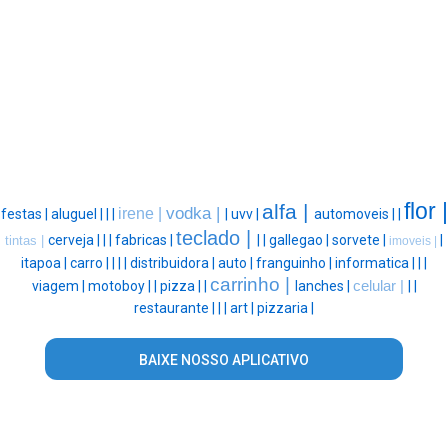
flor |
alfa |
vodka |
irene |
festas |
aluguel |
|
|
|
uvv |
automoveis |
|
teclado |
cerveja |
|
|
fabricas |
|
|
gallegao |
sorvete |
|
tintas |
imoveis |
itapoa |
carro |
|
|
|
distribuidora |
auto |
franguinho |
informatica |
|
|
carrinho |
viagem |
motoboy |
|
pizza |
|
lanches |
celular |
|
|
restaurante |
|
|
art |
pizzaria |
BAIXE NOSSO APLICATIVO