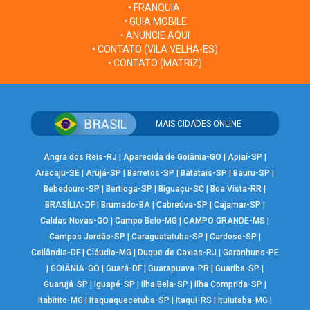
• FRANQUIA
• GUIA MOBILE
• ANUNCIE AQUI
• CONTATO (VILA VELHA-ES)
• CONTATO (MATRIZ)
MAIS CIDADES ONLINE
Angra dos Reis-RJ
|
Aparecida de Goiânia-GO
|
Apiaí-SP
|
Aracaju-SE
|
Arujá-SP
|
Barretos-SP
|
Batatais-SP
|
Bauru-SP
|
Bebedouro-SP
|
Bertioga-SP
|
Biguaçu-SC
|
Boa Vista-RR
|
BRASÍLIA-DF
|
Brumado-BA
|
Cabreúva-SP
|
Cajamar-SP
|
Caldas Novas-GO
|
Campo Belo-MG
|
CAMPO GRANDE-MS
|
Campos Jordão-SP
|
Caraguatatuba-SP
|
Cardoso-SP
|
Ceilândia-DF
|
Cláudio-MG
|
Duque de Caxias-RJ
|
Garanhuns-PE
|
GOIÂNIA-GO
|
Guará-DF
|
Guarapuava-PR
|
Guariba-SP
|
Guarujá-SP
|
Iguapé-SP
|
Ilha Bela-SP
|
Ilha Comprida-SP
|
Itabirito-MG
|
Itaquaquecetuba-SP
|
Itaqui-RS
|
Ituiutaba-MG
|