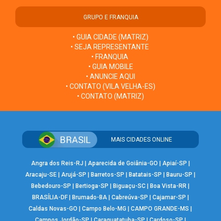
GRUPO E FRANQUIA
• GUIA CIDADE (MATRIZ)
• SEJA REPRESENTANTE
• FRANQUIA
• GUIA MOBILE
• ANUNCIE AQUI
• CONTATO (VILA VELHA-ES)
• CONTATO (MATRIZ)
MAIS CIDADES ONLINE
Angra dos Reis-RJ
|
Aparecida de Goiânia-GO
|
Apiaí-SP
|
Aracaju-SE
|
Arujá-SP
|
Barretos-SP
|
Batatais-SP
|
Bauru-SP
|
Bebedouro-SP
|
Bertioga-SP
|
Biguaçu-SC
|
Boa Vista-RR
|
BRASÍLIA-DF
|
Brumado-BA
|
Cabreúva-SP
|
Cajamar-SP
|
Caldas Novas-GO
|
Campo Belo-MG
|
CAMPO GRANDE-MS
|
Campos Jordão-SP
|
Caraguatatuba-SP
|
Cardoso-SP
|