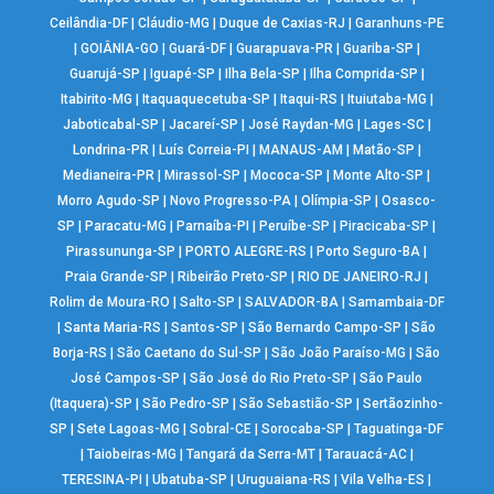
Ceilândia-DF
|
Cláudio-MG
|
Duque de Caxias-RJ
|
Garanhuns-PE
|
GOIÂNIA-GO
|
Guará-DF
|
Guarapuava-PR
|
Guariba-SP
|
Guarujá-SP
|
Iguapé-SP
|
Ilha Bela-SP
|
Ilha Comprida-SP
|
Itabirito-MG
|
Itaquaquecetuba-SP
|
Itaqui-RS
|
Ituiutaba-MG
|
Jaboticabal-SP
|
Jacareí-SP
|
José Raydan-MG
|
Lages-SC
|
Londrina-PR
|
Luís Correia-PI
|
MANAUS-AM
|
Matão-SP
|
Medianeira-PR
|
Mirassol-SP
|
Mococa-SP
|
Monte Alto-SP
|
Morro Agudo-SP
|
Novo Progresso-PA
|
Olímpia-SP
|
Osasco-
SP
|
Paracatu-MG
|
Parnaíba-PI
|
Peruíbe-SP
|
Piracicaba-SP
|
Pirassununga-SP
|
PORTO ALEGRE-RS
|
Porto Seguro-BA
|
Praia Grande-SP
|
Ribeirão Preto-SP
|
RIO DE JANEIRO-RJ
|
Rolim de Moura-RO
|
Salto-SP
|
SALVADOR-BA
|
Samambaia-DF
|
Santa Maria-RS
|
Santos-SP
|
São Bernardo Campo-SP
|
São
Borja-RS
|
São Caetano do Sul-SP
|
São João Paraíso-MG
|
São
José Campos-SP
|
São José do Rio Preto-SP
|
São Paulo
(Itaquera)-SP
|
São Pedro-SP
|
São Sebastião-SP
|
Sertãozinho-
SP
|
Sete Lagoas-MG
|
Sobral-CE
|
Sorocaba-SP
|
Taguatinga-DF
|
Taiobeiras-MG
|
Tangará da Serra-MT
|
Tarauacá-AC
|
TERESINA-PI
|
Ubatuba-SP
|
Uruguaiana-RS
|
Vila Velha-ES
|