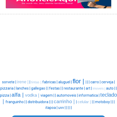
flor |
irene |
sorvete |
|
fabricas |
aluguel |
|
|
|
carro |
cerveja |
tintas |
pizzaria |
lanches |
gallegao |
|
festas |
|
restaurante |
art |
auto |
|
imoveis |
alfa |
teclado
vodka |
pizza |
viagem |
|
automoveis |
informatica |
|
carrinho |
franguinho |
|
distribuidora |
|
|
|
celular |
|
|
motoboy |
|
|
itapoa |
uvv |
|
|
|
|