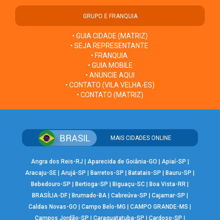
GRUPO E FRANQUIA
• GUIA CIDADE (MATRIZ)
• SEJA REPRESENTANTE
• FRANQUIA
• GUIA MOBILE
• ANUNCIE AQUI
• CONTATO (VILA VELHA-ES)
• CONTATO (MATRIZ)
MAIS CIDADES ONLINE
Angra dos Reis-RJ
|
Aparecida de Goiânia-GO
|
Apiaí-SP
|
Aracaju-SE
|
Arujá-SP
|
Barretos-SP
|
Batatais-SP
|
Bauru-SP
|
Bebedouro-SP
|
Bertioga-SP
|
Biguaçu-SC
|
Boa Vista-RR
|
BRASÍLIA-DF
|
Brumado-BA
|
Cabreúva-SP
|
Cajamar-SP
|
Caldas Novas-GO
|
Campo Belo-MG
|
CAMPO GRANDE-MS
|
Campos Jordão-SP
|
Caraguatatuba-SP
|
Cardoso-SP
|