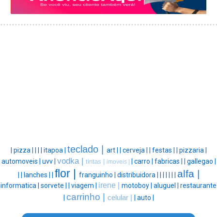
teclado |
|
pizza |
|
|
|
itapoa |
art |
|
cerveja |
|
festas |
|
pizzaria |
vodka |
automoveis |
uvv |
|
carro |
fabricas |
|
gallegao |
tintas |
imoveis |
flor |
alfa |
|
|
lanches |
|
franguinho |
distribuidora |
|
|
|
|
|
|
irene |
informatica |
sorvete |
|
viagem |
motoboy |
aluguel |
restaurante
carrinho |
|
celular |
|
auto |