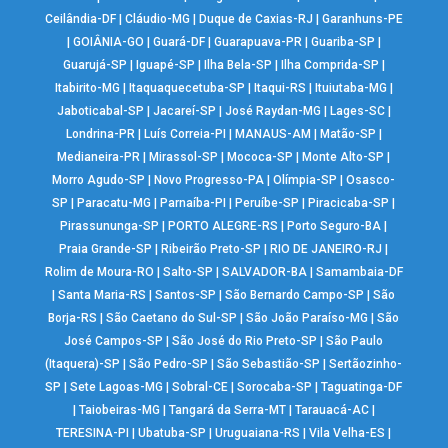
Ceilândia-DF
|
Cláudio-MG
|
Duque de Caxias-RJ
|
Garanhuns-PE
|
GOIÂNIA-GO
|
Guará-DF
|
Guarapuava-PR
|
Guariba-SP
|
Guarujá-SP
|
Iguapé-SP
|
Ilha Bela-SP
|
Ilha Comprida-SP
|
Itabirito-MG
|
Itaquaquecetuba-SP
|
Itaqui-RS
|
Ituiutaba-MG
|
Jaboticabal-SP
|
Jacareí-SP
|
José Raydan-MG
|
Lages-SC
|
Londrina-PR
|
Luís Correia-PI
|
MANAUS-AM
|
Matão-SP
|
Medianeira-PR
|
Mirassol-SP
|
Mococa-SP
|
Monte Alto-SP
|
Morro Agudo-SP
|
Novo Progresso-PA
|
Olímpia-SP
|
Osasco-
SP
|
Paracatu-MG
|
Parnaíba-PI
|
Peruíbe-SP
|
Piracicaba-SP
|
Pirassununga-SP
|
PORTO ALEGRE-RS
|
Porto Seguro-BA
|
Praia Grande-SP
|
Ribeirão Preto-SP
|
RIO DE JANEIRO-RJ
|
Rolim de Moura-RO
|
Salto-SP
|
SALVADOR-BA
|
Samambaia-DF
|
Santa Maria-RS
|
Santos-SP
|
São Bernardo Campo-SP
|
São
Borja-RS
|
São Caetano do Sul-SP
|
São João Paraíso-MG
|
São
José Campos-SP
|
São José do Rio Preto-SP
|
São Paulo
(Itaquera)-SP
|
São Pedro-SP
|
São Sebastião-SP
|
Sertãozinho-
SP
|
Sete Lagoas-MG
|
Sobral-CE
|
Sorocaba-SP
|
Taguatinga-DF
|
Taiobeiras-MG
|
Tangará da Serra-MT
|
Tarauacá-AC
|
TERESINA-PI
|
Ubatuba-SP
|
Uruguaiana-RS
|
Vila Velha-ES
|