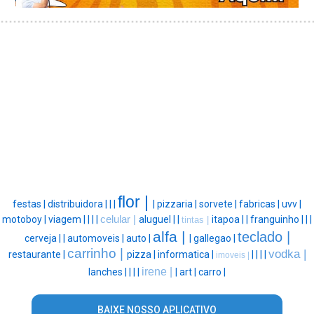
flor |
festas |
distribuidora |
|
|
|
pizzaria |
sorvete |
fabricas |
uvv |
motoboy |
viagem |
|
|
|
celular |
aluguel |
|
itapoa |
|
franguinho |
|
|
tintas |
alfa |
teclado |
cerveja |
|
automoveis |
auto |
|
gallegao |
carrinho |
vodka |
restaurante |
pizza |
informatica |
|
|
|
|
imoveis |
irene |
lanches |
|
|
|
|
art |
carro |
BAIXE NOSSO APLICATIVO