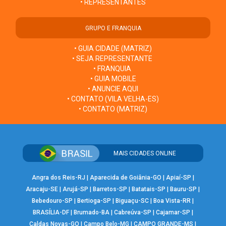
• REPRESENTANTES
GRUPO E FRANQUIA
• GUIA CIDADE (MATRIZ)
• SEJA REPRESENTANTE
• FRANQUIA
• GUIA MOBILE
• ANUNCIE AQUI
• CONTATO (VILA VELHA-ES)
• CONTATO (MATRIZ)
MAIS CIDADES ONLINE
Angra dos Reis-RJ
|
Aparecida de Goiânia-GO
|
Apiaí-SP
|
Aracaju-SE
|
Arujá-SP
|
Barretos-SP
|
Batatais-SP
|
Bauru-SP
|
Bebedouro-SP
|
Bertioga-SP
|
Biguaçu-SC
|
Boa Vista-RR
|
BRASÍLIA-DF
|
Brumado-BA
|
Cabreúva-SP
|
Cajamar-SP
|
Caldas Novas-GO
|
Campo Belo-MG
|
CAMPO GRANDE-MS
|