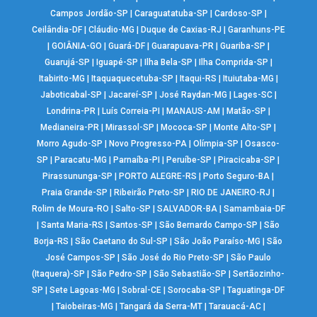
Campos Jordão-SP
|
Caraguatatuba-SP
|
Cardoso-SP
|
Ceilândia-DF
|
Cláudio-MG
|
Duque de Caxias-RJ
|
Garanhuns-PE
|
GOIÂNIA-GO
|
Guará-DF
|
Guarapuava-PR
|
Guariba-SP
|
Guarujá-SP
|
Iguapé-SP
|
Ilha Bela-SP
|
Ilha Comprida-SP
|
Itabirito-MG
|
Itaquaquecetuba-SP
|
Itaqui-RS
|
Ituiutaba-MG
|
Jaboticabal-SP
|
Jacareí-SP
|
José Raydan-MG
|
Lages-SC
|
Londrina-PR
|
Luís Correia-PI
|
MANAUS-AM
|
Matão-SP
|
Medianeira-PR
|
Mirassol-SP
|
Mococa-SP
|
Monte Alto-SP
|
Morro Agudo-SP
|
Novo Progresso-PA
|
Olímpia-SP
|
Osasco-
SP
|
Paracatu-MG
|
Parnaíba-PI
|
Peruíbe-SP
|
Piracicaba-SP
|
Pirassununga-SP
|
PORTO ALEGRE-RS
|
Porto Seguro-BA
|
Praia Grande-SP
|
Ribeirão Preto-SP
|
RIO DE JANEIRO-RJ
|
Rolim de Moura-RO
|
Salto-SP
|
SALVADOR-BA
|
Samambaia-DF
|
Santa Maria-RS
|
Santos-SP
|
São Bernardo Campo-SP
|
São
Borja-RS
|
São Caetano do Sul-SP
|
São João Paraíso-MG
|
São
José Campos-SP
|
São José do Rio Preto-SP
|
São Paulo
(Itaquera)-SP
|
São Pedro-SP
|
São Sebastião-SP
|
Sertãozinho-
SP
|
Sete Lagoas-MG
|
Sobral-CE
|
Sorocaba-SP
|
Taguatinga-DF
|
Taiobeiras-MG
|
Tangará da Serra-MT
|
Tarauacá-AC
|