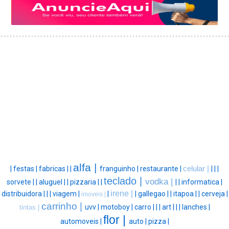
alfa |
|
festas |
fabricas |
|
franguinho |
restaurante |
celular |
|
|
|
teclado |
vodka |
sorvete |
|
aluguel |
|
pizzaria |
|
|
|
informatica |
irene |
distribuidora |
|
|
viagem |
|
|
gallegao |
|
itapoa |
|
cerveja |
imoveis |
carrinho |
uvv |
motoboy |
carro |
|
|
art |
|
|
lanches |
tintas |
flor |
automoveis |
auto |
pizza |