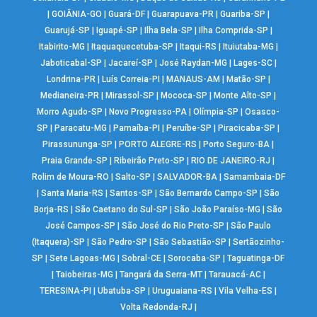
|
GOIÂNIA-GO
|
Guará-DF
|
Guarapuava-PR
|
Guariba-SP
|
Guarujá-SP
|
Iguapé-SP
|
Ilha Bela-SP
|
Ilha Comprida-SP
|
Itabirito-MG
|
Itaquaquecetuba-SP
|
Itaqui-RS
|
Ituiutaba-MG
|
Jaboticabal-SP
|
Jacareí-SP
|
José Raydan-MG
|
Lages-SC
|
Londrina-PR
|
Luís Correia-PI
|
MANAUS-AM
|
Matão-SP
|
Medianeira-PR
|
Mirassol-SP
|
Mococa-SP
|
Monte Alto-SP
|
Morro Agudo-SP
|
Novo Progresso-PA
|
Olímpia-SP
|
Osasco-
SP
|
Paracatu-MG
|
Parnaíba-PI
|
Peruíbe-SP
|
Piracicaba-SP
|
Pirassununga-SP
|
PORTO ALEGRE-RS
|
Porto Seguro-BA
|
Praia Grande-SP
|
Ribeirão Preto-SP
|
RIO DE JANEIRO-RJ
|
Rolim de Moura-RO
|
Salto-SP
|
SALVADOR-BA
|
Samambaia-DF
|
Santa Maria-RS
|
Santos-SP
|
São Bernardo Campo-SP
|
São
Borja-RS
|
São Caetano do Sul-SP
|
São João Paraíso-MG
|
São
José Campos-SP
|
São José do Rio Preto-SP
|
São Paulo
(Itaquera)-SP
|
São Pedro-SP
|
São Sebastião-SP
|
Sertãozinho-
SP
|
Sete Lagoas-MG
|
Sobral-CE
|
Sorocaba-SP
|
Taguatinga-DF
|
Taiobeiras-MG
|
Tangará da Serra-MT
|
Tarauacá-AC
|
TERESINA-PI
|
Ubatuba-SP
|
Uruguaiana-RS
|
Vila Velha-ES
|
Volta Redonda-RJ
|