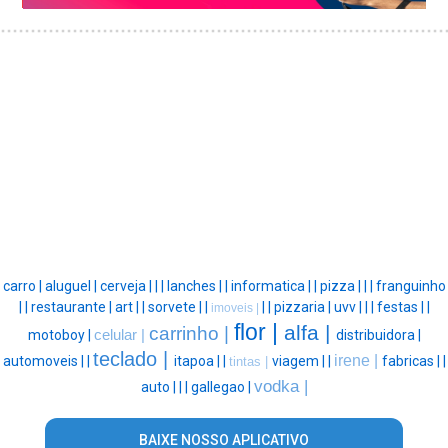
carro |
aluguel |
cerveja |
|
|
lanches |
|
informatica |
|
pizza |
|
|
franguinho
|
|
restaurante |
art |
|
sorvete |
|
|
|
pizzaria |
uvv |
|
|
festas |
|
imoveis |
flor |
alfa |
carrinho |
motoboy |
celular |
distribuidora |
teclado |
irene |
automoveis |
|
itapoa |
|
viagem |
|
fabricas |
|
tintas |
vodka |
auto |
|
|
gallegao |
BAIXE NOSSO APLICATIVO