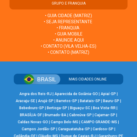
GRUPO E FRANQUIA
• GUIA CIDADE (MATRIZ)
• SEJA REPRESENTANTE
• FRANQUIA
• GUIA MOBILE
• ANUNCIE AQUI
• CONTATO (VILA VELHA-ES)
• CONTATO (MATRIZ)
MAIS CIDADES ONLINE
Angra dos Reis-RJ
|
Aparecida de Goiânia-GO
|
Apiaí-SP
|
Aracaju-SE
|
Arujá-SP
|
Barretos-SP
|
Batatais-SP
|
Bauru-SP
|
Bebedouro-SP
|
Bertioga-SP
|
Biguaçu-SC
|
Boa Vista-RR
|
BRASÍLIA-DF
|
Brumado-BA
|
Cabreúva-SP
|
Cajamar-SP
|
Caldas Novas-GO
|
Campo Belo-MG
|
CAMPO GRANDE-MS
|
Campos Jordão-SP
|
Caraguatatuba-SP
|
Cardoso-SP
|
Ceilândia-DF
|
Cláudio-MG
|
Duque de Caxias-RJ
|
Garanhuns-PE