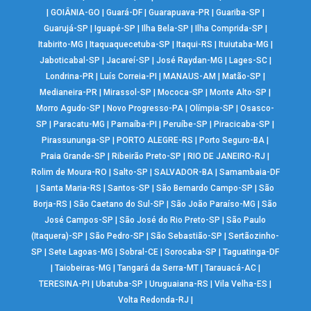
|
GOIÂNIA-GO
|
Guará-DF
|
Guarapuava-PR
|
Guariba-SP
|
Guarujá-SP
|
Iguapé-SP
|
Ilha Bela-SP
|
Ilha Comprida-SP
|
Itabirito-MG
|
Itaquaquecetuba-SP
|
Itaqui-RS
|
Ituiutaba-MG
|
Jaboticabal-SP
|
Jacareí-SP
|
José Raydan-MG
|
Lages-SC
|
Londrina-PR
|
Luís Correia-PI
|
MANAUS-AM
|
Matão-SP
|
Medianeira-PR
|
Mirassol-SP
|
Mococa-SP
|
Monte Alto-SP
|
Morro Agudo-SP
|
Novo Progresso-PA
|
Olímpia-SP
|
Osasco-
SP
|
Paracatu-MG
|
Parnaíba-PI
|
Peruíbe-SP
|
Piracicaba-SP
|
Pirassununga-SP
|
PORTO ALEGRE-RS
|
Porto Seguro-BA
|
Praia Grande-SP
|
Ribeirão Preto-SP
|
RIO DE JANEIRO-RJ
|
Rolim de Moura-RO
|
Salto-SP
|
SALVADOR-BA
|
Samambaia-DF
|
Santa Maria-RS
|
Santos-SP
|
São Bernardo Campo-SP
|
São
Borja-RS
|
São Caetano do Sul-SP
|
São João Paraíso-MG
|
São
José Campos-SP
|
São José do Rio Preto-SP
|
São Paulo
(Itaquera)-SP
|
São Pedro-SP
|
São Sebastião-SP
|
Sertãozinho-
SP
|
Sete Lagoas-MG
|
Sobral-CE
|
Sorocaba-SP
|
Taguatinga-DF
|
Taiobeiras-MG
|
Tangará da Serra-MT
|
Tarauacá-AC
|
TERESINA-PI
|
Ubatuba-SP
|
Uruguaiana-RS
|
Vila Velha-ES
|
Volta Redonda-RJ
|