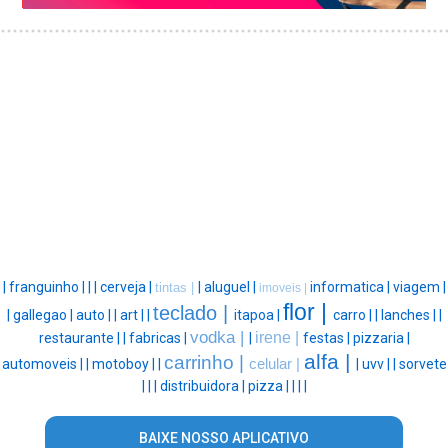
|
franguinho |
|
|
cerveja |
|
aluguel |
informatica |
viagem |
tintas |
imoveis |
flor |
teclado |
|
gallegao |
auto |
|
art |
|
itapoa |
carro |
|
lanches |
|
vodka |
irene |
restaurante |
|
fabricas |
|
festas |
pizzaria |
alfa |
carrinho |
automoveis |
|
motoboy |
|
celular |
|
uvv |
|
sorvete
|
|
|
distribuidora |
pizza |
|
|
|
BAIXE NOSSO APLICATIVO