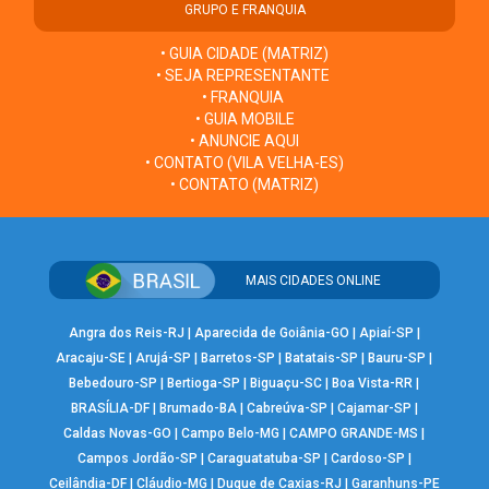
GRUPO E FRANQUIA
• GUIA CIDADE (MATRIZ)
• SEJA REPRESENTANTE
• FRANQUIA
• GUIA MOBILE
• ANUNCIE AQUI
• CONTATO (VILA VELHA-ES)
• CONTATO (MATRIZ)
MAIS CIDADES ONLINE
Angra dos Reis-RJ
|
Aparecida de Goiânia-GO
|
Apiaí-SP
|
Aracaju-SE
|
Arujá-SP
|
Barretos-SP
|
Batatais-SP
|
Bauru-SP
|
Bebedouro-SP
|
Bertioga-SP
|
Biguaçu-SC
|
Boa Vista-RR
|
BRASÍLIA-DF
|
Brumado-BA
|
Cabreúva-SP
|
Cajamar-SP
|
Caldas Novas-GO
|
Campo Belo-MG
|
CAMPO GRANDE-MS
|
Campos Jordão-SP
|
Caraguatatuba-SP
|
Cardoso-SP
|
Ceilândia-DF
|
Cláudio-MG
|
Duque de Caxias-RJ
|
Garanhuns-PE