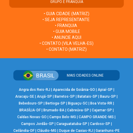
GRUPO E FRANQUIA
• GUIA CIDADE (MATRIZ)
• SEJA REPRESENTANTE
• FRANQUIA
• GUIA MOBILE
• ANUNCIE AQUI
• CONTATO (VILA VELHA-ES)
• CONTATO (MATRIZ)
MAIS CIDADES ONLINE
Angra dos Reis-RJ
|
Aparecida de Goiânia-GO
|
Apiaí-SP
|
Aracaju-SE
|
Arujá-SP
|
Barretos-SP
|
Batatais-SP
|
Bauru-SP
|
Bebedouro-SP
|
Bertioga-SP
|
Biguaçu-SC
|
Boa Vista-RR
|
BRASÍLIA-DF
|
Brumado-BA
|
Cabreúva-SP
|
Cajamar-SP
|
Caldas Novas-GO
|
Campo Belo-MG
|
CAMPO GRANDE-MS
|
Campos Jordão-SP
|
Caraguatatuba-SP
|
Cardoso-SP
|
Ceilândia-DF
|
Cláudio-MG
|
Duque de Caxias-RJ
|
Garanhuns-PE