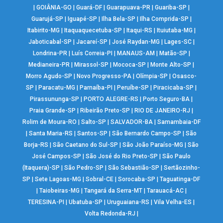
|
GOIÂNIA-GO
|
Guará-DF
|
Guarapuava-PR
|
Guariba-SP
|
Guarujá-SP
|
Iguapé-SP
|
Ilha Bela-SP
|
Ilha Comprida-SP
|
Itabirito-MG
|
Itaquaquecetuba-SP
|
Itaqui-RS
|
Ituiutaba-MG
|
Jaboticabal-SP
|
Jacareí-SP
|
José Raydan-MG
|
Lages-SC
|
Londrina-PR
|
Luís Correia-PI
|
MANAUS-AM
|
Matão-SP
|
Medianeira-PR
|
Mirassol-SP
|
Mococa-SP
|
Monte Alto-SP
|
Morro Agudo-SP
|
Novo Progresso-PA
|
Olímpia-SP
|
Osasco-
SP
|
Paracatu-MG
|
Parnaíba-PI
|
Peruíbe-SP
|
Piracicaba-SP
|
Pirassununga-SP
|
PORTO ALEGRE-RS
|
Porto Seguro-BA
|
Praia Grande-SP
|
Ribeirão Preto-SP
|
RIO DE JANEIRO-RJ
|
Rolim de Moura-RO
|
Salto-SP
|
SALVADOR-BA
|
Samambaia-DF
|
Santa Maria-RS
|
Santos-SP
|
São Bernardo Campo-SP
|
São
Borja-RS
|
São Caetano do Sul-SP
|
São João Paraíso-MG
|
São
José Campos-SP
|
São José do Rio Preto-SP
|
São Paulo
(Itaquera)-SP
|
São Pedro-SP
|
São Sebastião-SP
|
Sertãozinho-
SP
|
Sete Lagoas-MG
|
Sobral-CE
|
Sorocaba-SP
|
Taguatinga-DF
|
Taiobeiras-MG
|
Tangará da Serra-MT
|
Tarauacá-AC
|
TERESINA-PI
|
Ubatuba-SP
|
Uruguaiana-RS
|
Vila Velha-ES
|
Volta Redonda-RJ
|