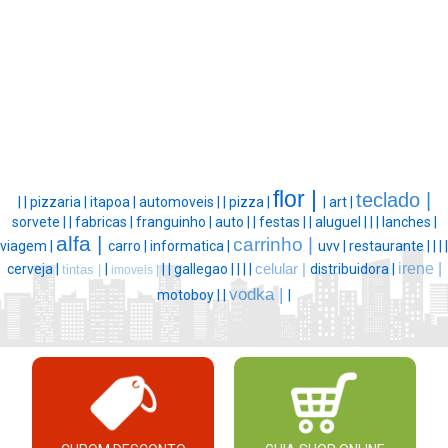
flor |
teclado |
|
|
pizzaria |
itapoa |
automoveis |
|
pizza |
|
art |
sorvete |
|
fabricas |
franguinho |
auto |
|
festas |
|
aluguel |
|
|
lanches |
alfa |
carrinho |
viagem |
carro |
informatica |
uvv |
restaurante |
|
|
|
irene |
cerveja |
|
|
|
gallegao |
|
|
|
celular |
distribuidora |
tintas |
imoveis |
vodka |
motoboy |
|
|