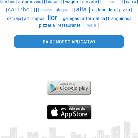
lanches |
automoveis |
|
festas |
|
|
viagem |
sorvete |
|
|
|
|
|
|
|
carro |
tintas |
alfa |
carrinho |
|
|
|
|
aluguel |
|
|
distribuidora |
pizza |
imoveis |
flor |
cerveja |
art |
itapoa |
gallegao |
informatica |
franguinho |
irene |
pizzaria |
restaurante |
|
BAIXE NOSSO APLICATIVO