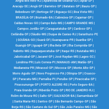
Angra dos Reis-RJ
|
Aparecida de Goiânia-GO
|
Apiaí-SP
|
Aracaju-SE
|
Arujá-SP
|
Barretos-SP
|
Batatais-SP
|
Bauru-SP
|
Bebedouro-SP
|
Bertioga-SP
|
Biguaçu-SC
|
Boa Vista-RR
|
BRASÍLIA-DF
|
Brumado-BA
|
Cabreúva-SP
|
Cajamar-SP
|
Caldas Novas-GO
|
Campo Belo-MG
|
CAMPO GRANDE-MS
|
Campos Jordão-SP
|
Caraguatatuba-SP
|
Cardoso-SP
|
Ceilândia-DF
|
Cláudio-MG
|
Duque de Caxias-RJ
|
Garanhuns-PE
|
GOIÂNIA-GO
|
Guará-DF
|
Guarapuava-PR
|
Guariba-SP
|
Guarujá-SP
|
Iguapé-SP
|
Ilha Bela-SP
|
Ilha Comprida-SP
|
Itabirito-MG
|
Itaquaquecetuba-SP
|
Itaqui-RS
|
Ituiutaba-MG
|
Jaboticabal-SP
|
Jacareí-SP
|
José Raydan-MG
|
Lages-SC
|
Londrina-PR
|
Luís Correia-PI
|
MANAUS-AM
|
Matão-SP
|
Medianeira-PR
|
Mirassol-SP
|
Mococa-SP
|
Monte Alto-SP
|
Morro Agudo-SP
|
Novo Progresso-PA
|
Olímpia-SP
|
Osasco-
SP
|
Paracatu-MG
|
Parnaíba-PI
|
Peruíbe-SP
|
Piracicaba-SP
|
Pirassununga-SP
|
PORTO ALEGRE-RS
|
Porto Seguro-BA
|
Praia Grande-SP
|
Ribeirão Preto-SP
|
RIO DE JANEIRO-RJ
|
Rolim de Moura-RO
|
Salto-SP
|
SALVADOR-BA
|
Samambaia-DF
|
Santa Maria-RS
|
Santos-SP
|
São Bernardo Campo-SP
|
São
Borja-RS
|
São Caetano do Sul-SP
|
São João Paraíso-MG
|
São