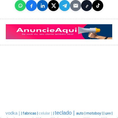
teclado |
vodka |
|
fabricas |
celular |
|
auto |
motoboy |
|
uvv |