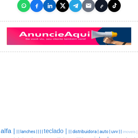
alfa |
teclado |
|
|
lanches |
|
|
|
|
|
distribuidora |
auto |
uvv |
|
imoveis |