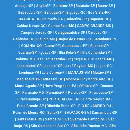
Aracaju-SE
|
Arujá-SP
|
Barretos-SP
|
Batatais-SP
|
Bauru-SP
|
Bebedouro-SP
|
Bertioga-SP
|
Biguaçu-SC
|
Boa Vista-RR
|
BRASÍLIA-DF
|
Brumado-BA
|
Cabreúva-SP
|
Cajamar-SP
|
Caldas Novas-GO
|
Campo Belo-MG
|
CAMPO GRANDE-MS
|
Campos Jordão-SP
|
Caraguatatuba-SP
|
Cardoso-SP
|
Ceilândia-DF
|
Cláudio-MG
|
Duque de Caxias-RJ
|
Garanhuns-PE
|
GOIÂNIA-GO
|
Guará-DF
|
Guarapuava-PR
|
Guariba-SP
|
Guarujá-SP
|
Iguapé-SP
|
Ilha Bela-SP
|
Ilha Comprida-SP
|
Itabirito-MG
|
Itaquaquecetuba-SP
|
Itaqui-RS
|
Ituiutaba-MG
|
Jaboticabal-SP
|
Jacareí-SP
|
José Raydan-MG
|
Lages-SC
|
Londrina-PR
|
Luís Correia-PI
|
MANAUS-AM
|
Matão-SP
|
Medianeira-PR
|
Mirassol-SP
|
Mococa-SP
|
Monte Alto-SP
|
Morro Agudo-SP
|
Novo Progresso-PA
|
Olímpia-SP
|
Osasco-
SP
|
Paracatu-MG
|
Parnaíba-PI
|
Peruíbe-SP
|
Piracicaba-SP
|
Pirassununga-SP
|
PORTO ALEGRE-RS
|
Porto Seguro-BA
|
Praia Grande-SP
|
Ribeirão Preto-SP
|
RIO DE JANEIRO-RJ
|
Rolim de Moura-RO
|
Salto-SP
|
SALVADOR-BA
|
Samambaia-DF
|
Santa Maria-RS
|
Santos-SP
|
São Bernardo Campo-SP
|
São
Borja-RS
|
São Caetano do Sul-SP
|
São João Paraíso-MG
|
São