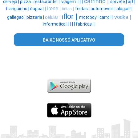
carrinho |
cerveja |
pizza |
restaurante |
|
viagem |
|
|
|
sorvete |
art |
irene |
franguinho |
itapoa |
|
festas |
automoveis |
aluguel |
tintas |
flor |
vodka |
gallegao |
pizzaria |
celular |
|
motoboy |
carro |
|
informatica |
|
|
|
|
fabricas |
|
BAIXE NOSSO APLICATIVO