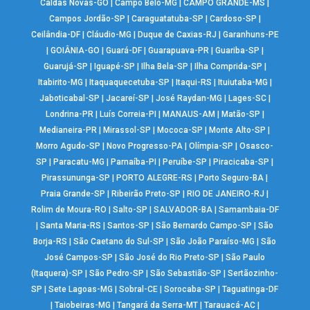
Caldas Novas-GO
|
Campo Belo-MG
|
CAMPO GRANDE-MS
|
Campos Jordão-SP
|
Caraguatatuba-SP
|
Cardoso-SP
|
Ceilândia-DF
|
Cláudio-MG
|
Duque de Caxias-RJ
|
Garanhuns-PE
|
GOIÂNIA-GO
|
Guará-DF
|
Guarapuava-PR
|
Guariba-SP
|
Guarujá-SP
|
Iguapé-SP
|
Ilha Bela-SP
|
Ilha Comprida-SP
|
Itabirito-MG
|
Itaquaquecetuba-SP
|
Itaqui-RS
|
Ituiutaba-MG
|
Jaboticabal-SP
|
Jacareí-SP
|
José Raydan-MG
|
Lages-SC
|
Londrina-PR
|
Luís Correia-PI
|
MANAUS-AM
|
Matão-SP
|
Medianeira-PR
|
Mirassol-SP
|
Mococa-SP
|
Monte Alto-SP
|
Morro Agudo-SP
|
Novo Progresso-PA
|
Olímpia-SP
|
Osasco-
SP
|
Paracatu-MG
|
Parnaíba-PI
|
Peruíbe-SP
|
Piracicaba-SP
|
Pirassununga-SP
|
PORTO ALEGRE-RS
|
Porto Seguro-BA
|
Praia Grande-SP
|
Ribeirão Preto-SP
|
RIO DE JANEIRO-RJ
|
Rolim de Moura-RO
|
Salto-SP
|
SALVADOR-BA
|
Samambaia-DF
|
Santa Maria-RS
|
Santos-SP
|
São Bernardo Campo-SP
|
São
Borja-RS
|
São Caetano do Sul-SP
|
São João Paraíso-MG
|
São
José Campos-SP
|
São José do Rio Preto-SP
|
São Paulo
(Itaquera)-SP
|
São Pedro-SP
|
São Sebastião-SP
|
Sertãozinho-
SP
|
Sete Lagoas-MG
|
Sobral-CE
|
Sorocaba-SP
|
Taguatinga-DF
|
Taiobeiras-MG
|
Tangará da Serra-MT
|
Tarauacá-AC
|