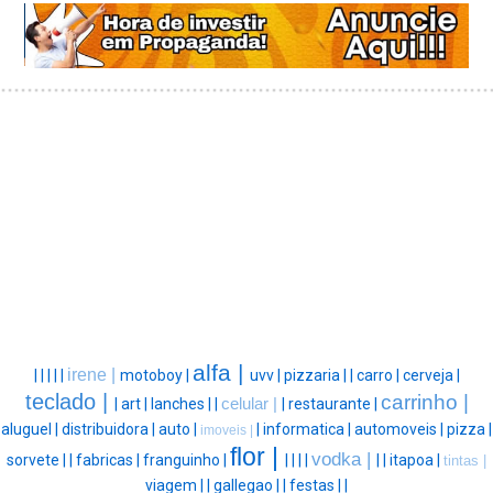
alfa |
irene |
|
|
|
|
|
motoboy |
uvv |
pizzaria |
|
carro |
cerveja |
teclado |
carrinho |
|
art |
lanches |
|
celular |
|
restaurante |
aluguel |
distribuidora |
auto |
|
informatica |
automoveis |
pizza |
imoveis |
flor |
vodka |
sorvete |
|
fabricas |
franguinho |
|
|
|
|
|
|
itapoa |
tintas |
viagem |
|
gallegao |
|
festas |
|