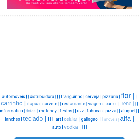
flor |
automoveis |
|
distribuidora |
|
|
franguinho |
cerveja |
pizzaria |
|
carrinho |
irene |
itapoa |
sorvete |
|
restaurante |
viagem |
carro |
|
|
|
informatica |
motoboy |
festas |
|
uvv |
fabricas |
pizza |
|
aluguel |
|
tintas |
alfa |
teclado |
lanches |
|
|
|
|
art |
celular |
gallegao |
|
|
imoveis |
vodka |
auto |
|
|
|