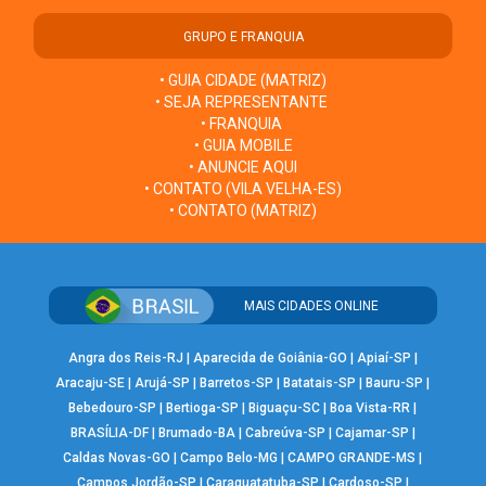
GRUPO E FRANQUIA
• GUIA CIDADE (MATRIZ)
• SEJA REPRESENTANTE
• FRANQUIA
• GUIA MOBILE
• ANUNCIE AQUI
• CONTATO (VILA VELHA-ES)
• CONTATO (MATRIZ)
MAIS CIDADES ONLINE
Angra dos Reis-RJ
|
Aparecida de Goiânia-GO
|
Apiaí-SP
|
Aracaju-SE
|
Arujá-SP
|
Barretos-SP
|
Batatais-SP
|
Bauru-SP
|
Bebedouro-SP
|
Bertioga-SP
|
Biguaçu-SC
|
Boa Vista-RR
|
BRASÍLIA-DF
|
Brumado-BA
|
Cabreúva-SP
|
Cajamar-SP
|
Caldas Novas-GO
|
Campo Belo-MG
|
CAMPO GRANDE-MS
|
Campos Jordão-SP
|
Caraguatatuba-SP
|
Cardoso-SP
|