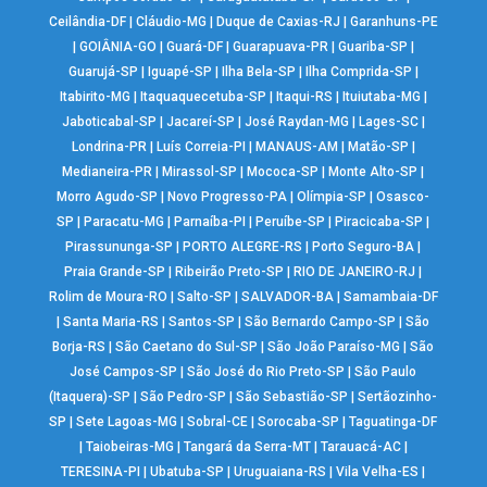
Ceilândia-DF
|
Cláudio-MG
|
Duque de Caxias-RJ
|
Garanhuns-PE
|
GOIÂNIA-GO
|
Guará-DF
|
Guarapuava-PR
|
Guariba-SP
|
Guarujá-SP
|
Iguapé-SP
|
Ilha Bela-SP
|
Ilha Comprida-SP
|
Itabirito-MG
|
Itaquaquecetuba-SP
|
Itaqui-RS
|
Ituiutaba-MG
|
Jaboticabal-SP
|
Jacareí-SP
|
José Raydan-MG
|
Lages-SC
|
Londrina-PR
|
Luís Correia-PI
|
MANAUS-AM
|
Matão-SP
|
Medianeira-PR
|
Mirassol-SP
|
Mococa-SP
|
Monte Alto-SP
|
Morro Agudo-SP
|
Novo Progresso-PA
|
Olímpia-SP
|
Osasco-
SP
|
Paracatu-MG
|
Parnaíba-PI
|
Peruíbe-SP
|
Piracicaba-SP
|
Pirassununga-SP
|
PORTO ALEGRE-RS
|
Porto Seguro-BA
|
Praia Grande-SP
|
Ribeirão Preto-SP
|
RIO DE JANEIRO-RJ
|
Rolim de Moura-RO
|
Salto-SP
|
SALVADOR-BA
|
Samambaia-DF
|
Santa Maria-RS
|
Santos-SP
|
São Bernardo Campo-SP
|
São
Borja-RS
|
São Caetano do Sul-SP
|
São João Paraíso-MG
|
São
José Campos-SP
|
São José do Rio Preto-SP
|
São Paulo
(Itaquera)-SP
|
São Pedro-SP
|
São Sebastião-SP
|
Sertãozinho-
SP
|
Sete Lagoas-MG
|
Sobral-CE
|
Sorocaba-SP
|
Taguatinga-DF
|
Taiobeiras-MG
|
Tangará da Serra-MT
|
Tarauacá-AC
|
TERESINA-PI
|
Ubatuba-SP
|
Uruguaiana-RS
|
Vila Velha-ES
|