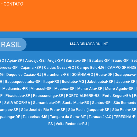
• CONTATO
MAIS CIDADES ONLINE
-GO
|
Apiaí-SP
|
Aracaju-SE
|
Arujá-SP
|
Barretos-SP
|
Batatais-SP
|
Bauru-SP
|
Be
breúva-SP
|
Cajamar-SP
|
Caldas Novas-GO
|
Campo Belo-MG
|
CAMPO GRANDE
MG
|
Duque de Caxias-RJ
|
Garanhuns-PE
|
GOIÂNIA-GO
|
Guará-DF
|
Guarapuava
MG
|
Itaquaquecetuba-SP
|
Itaqui-RS
|
Ituiutaba-MG
|
Jaboticabal-SP
|
Jacareí-SP
|
Medianeira-PR
|
Mirassol-SP
|
Mococa-SP
|
Monte Alto-SP
|
Morro Agudo-SP
|
SP
|
Piracicaba-SP
|
Pirassununga-SP
|
PORTO ALEGRE-RS
|
Porto Seguro-BA
|
P
P
|
SALVADOR-BA
|
Samambaia-DF
|
Santa Maria-RS
|
Santos-SP
|
São Bernard
Campos-SP
|
São José do Rio Preto-SP
|
São Paulo (Itaquera)-SP
|
São Pedro-SP
guatinga-DF
|
Taiobeiras-MG
|
Tangará da Serra-MT
|
Tarauacá-AC
|
TERESINA-PI
ES
|
Volta Redonda-RJ
|