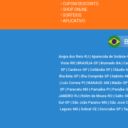
• CUPOM DESCONTO
• SHOP ONLINE
• SORTEIOS
• APLICATIVO
Angra dos Reis-RJ
|
Aparecida de Goiânia
Vista-RR
|
BRASÍLIA-DF
|
Brumado-BA
|
Ca
SP
|
Cardoso-SP
|
Ceilândia-DF
|
Cláudio-
Ilha Bela-SP
|
Ilha Comprida-SP
|
Itabirito-
|
Luís Correia-PI
|
MANAUS-AM
|
Matão-SP
SP
|
Paracatu-MG
|
Parnaíba-PI
|
Peruíbe-
JANEIRO-RJ
|
Rolim de Moura-RO
|
Salto-S
Sul-SP
|
São João Paraíso-MG
|
São José 
Lagoas-MG
|
Sobral-CE
|
Sorocaba-SP
|
Ta