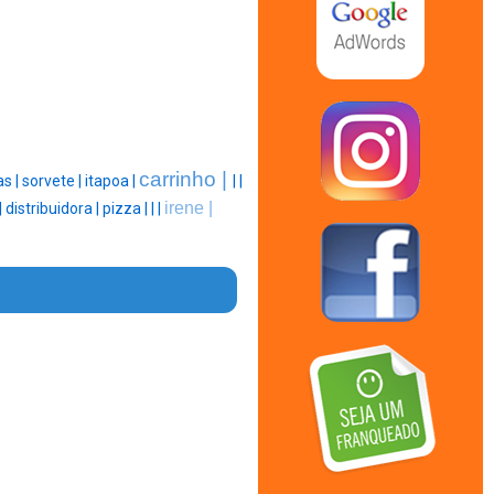
carrinho |
as |
sorvete |
itapoa |
|
|
irene |
|
distribuidora |
pizza |
|
|