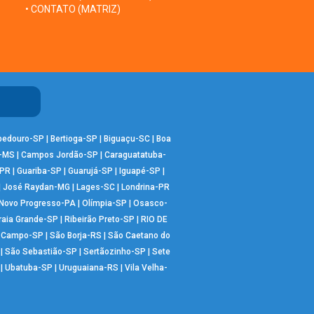
• CONTATO (MATRIZ)
bedouro-SP
|
Bertioga-SP
|
Biguaçu-SC
|
Boa
-MS
|
Campos Jordão-SP
|
Caraguatatuba-
-PR
|
Guariba-SP
|
Guarujá-SP
|
Iguapé-SP
|
|
José Raydan-MG
|
Lages-SC
|
Londrina-PR
Novo Progresso-PA
|
Olímpia-SP
|
Osasco-
raia Grande-SP
|
Ribeirão Preto-SP
|
RIO DE
o Campo-SP
|
São Borja-RS
|
São Caetano do
|
São Sebastião-SP
|
Sertãozinho-SP
|
Sete
|
Ubatuba-SP
|
Uruguaiana-RS
|
Vila Velha-