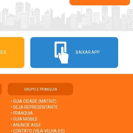
ÕES
BAIXAR APP
GRUPO E FRANQUIA
• GUIA CIDADE (MATRIZ)
• SEJA REPRESENTANTE
• FRANQUIA
• GUIA MOBILE
• ANUNCIE AQUI
• CONTATO (VILA VELHA-ES)