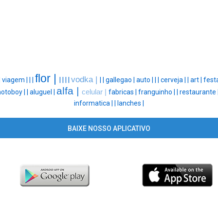
flor |
vodka |
|
viagem |
|
|
|
|
|
|
|
|
gallegao |
auto |
|
|
cerveja |
|
art |
fest
alfa |
otoboy |
|
aluguel |
celular |
fabricas |
franguinho |
|
restaurante 
informatica |
|
lanches |
BAIXE NOSSO APLICATIVO