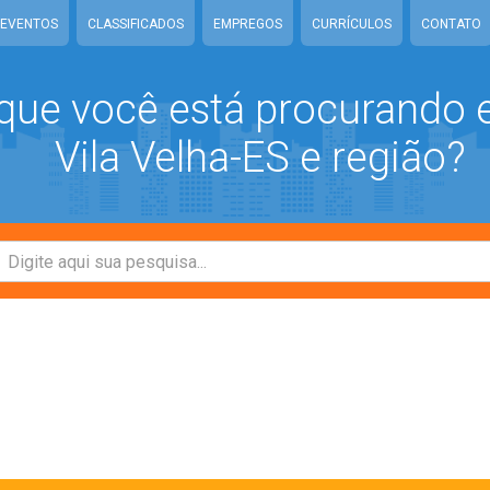
EVENTOS
CLASSIFICADOS
EMPREGOS
CURRÍCULOS
CONTATO
que você está procurando
Vila Velha-ES e região?