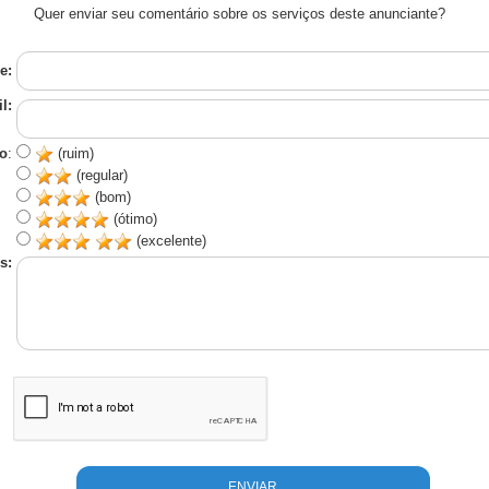
Quer enviar seu comentário sobre os serviços deste anunciante?
e:
l:
o
:
(ruim)
(regular)
(bom)
(ótimo)
(excelente)
s: