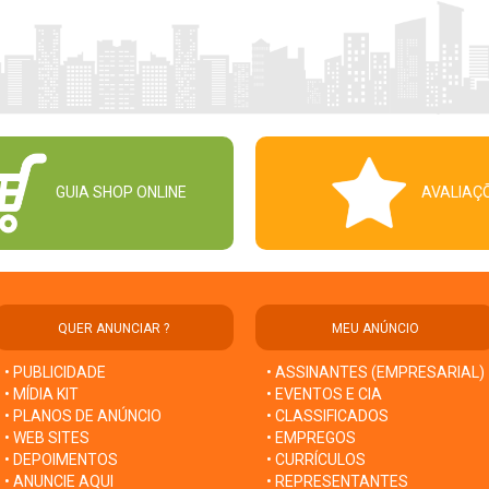
GUIA SHOP ONLINE
AVALIAÇ
QUER ANUNCIAR ?
MEU ANÚNCIO
• PUBLICIDADE
• ASSINANTES (EMPRESARIAL)
• MÍDIA KIT
• EVENTOS E CIA
• PLANOS DE ANÚNCIO
• CLASSIFICADOS
• WEB SITES
• EMPREGOS
• DEPOIMENTOS
• CURRÍCULOS
• ANUNCIE AQUI
• REPRESENTANTES