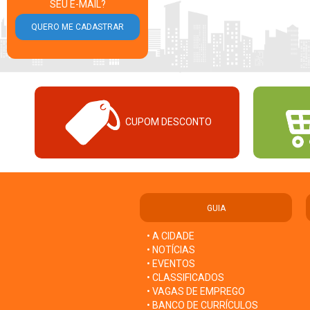
SEU E-MAIL?
CUPOM DESCONTO
GUIA
• A CIDADE
• NOTÍCIAS
• EVENTOS
• CLASSIFICADOS
• VAGAS DE EMPREGO
• BANCO DE CURRÍCULOS