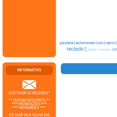
pizzaria |
automoveis |
uvv |
carro |
teclado |
|
m
tintas |
imoveis |
INFORMATIVO
GOSTARIA DE RECEBER?
** CUPOM DESCONTO **
*** PROMOÇÕES ***
*** NOVIDADES ***
DO GUIA VILA VELHA EM