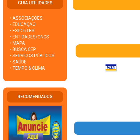
GUIA UTILIDADES
• ASSOCIAÇÕES
• EDUCAÇÃO
• ESPORTES
• ENTIDADES/ONGS
• MAPA
• BUSCA CEP
• SERVIÇOS PÚBLICOS
• SAÚDE
• TEMPO & CLIMA
RECOMENDADOS