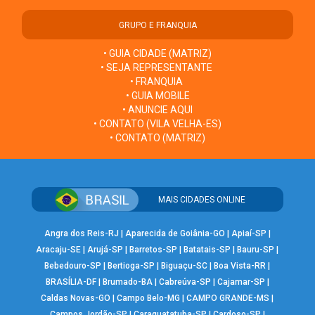
GRUPO E FRANQUIA
• GUIA CIDADE (MATRIZ)
• SEJA REPRESENTANTE
• FRANQUIA
• GUIA MOBILE
• ANUNCIE AQUI
• CONTATO (VILA VELHA-ES)
• CONTATO (MATRIZ)
MAIS CIDADES ONLINE
Angra dos Reis-RJ
|
Aparecida de Goiânia-GO
|
Apiaí-SP
|
Aracaju-SE
|
Arujá-SP
|
Barretos-SP
|
Batatais-SP
|
Bauru-SP
|
Bebedouro-SP
|
Bertioga-SP
|
Biguaçu-SC
|
Boa Vista-RR
|
BRASÍLIA-DF
|
Brumado-BA
|
Cabreúva-SP
|
Cajamar-SP
|
Caldas Novas-GO
|
Campo Belo-MG
|
CAMPO GRANDE-MS
|
Campos Jordão-SP
|
Caraguatatuba-SP
|
Cardoso-SP
|