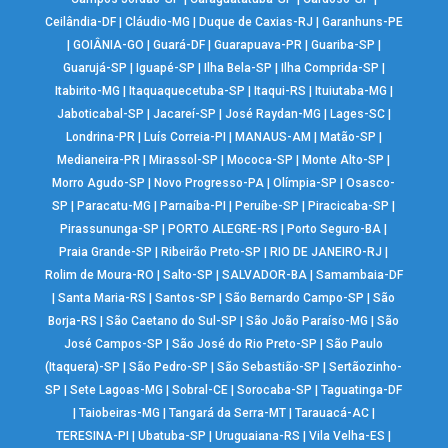
Ceilândia-DF
|
Cláudio-MG
|
Duque de Caxias-RJ
|
Garanhuns-PE
|
GOIÂNIA-GO
|
Guará-DF
|
Guarapuava-PR
|
Guariba-SP
|
Guarujá-SP
|
Iguapé-SP
|
Ilha Bela-SP
|
Ilha Comprida-SP
|
Itabirito-MG
|
Itaquaquecetuba-SP
|
Itaqui-RS
|
Ituiutaba-MG
|
Jaboticabal-SP
|
Jacareí-SP
|
José Raydan-MG
|
Lages-SC
|
Londrina-PR
|
Luís Correia-PI
|
MANAUS-AM
|
Matão-SP
|
Medianeira-PR
|
Mirassol-SP
|
Mococa-SP
|
Monte Alto-SP
|
Morro Agudo-SP
|
Novo Progresso-PA
|
Olímpia-SP
|
Osasco-
SP
|
Paracatu-MG
|
Parnaíba-PI
|
Peruíbe-SP
|
Piracicaba-SP
|
Pirassununga-SP
|
PORTO ALEGRE-RS
|
Porto Seguro-BA
|
Praia Grande-SP
|
Ribeirão Preto-SP
|
RIO DE JANEIRO-RJ
|
Rolim de Moura-RO
|
Salto-SP
|
SALVADOR-BA
|
Samambaia-DF
|
Santa Maria-RS
|
Santos-SP
|
São Bernardo Campo-SP
|
São
Borja-RS
|
São Caetano do Sul-SP
|
São João Paraíso-MG
|
São
José Campos-SP
|
São José do Rio Preto-SP
|
São Paulo
(Itaquera)-SP
|
São Pedro-SP
|
São Sebastião-SP
|
Sertãozinho-
SP
|
Sete Lagoas-MG
|
Sobral-CE
|
Sorocaba-SP
|
Taguatinga-DF
|
Taiobeiras-MG
|
Tangará da Serra-MT
|
Tarauacá-AC
|
TERESINA-PI
|
Ubatuba-SP
|
Uruguaiana-RS
|
Vila Velha-ES
|