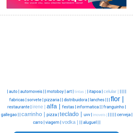
|
auto |
automoveis |
|
motoboy |
art |
|
itapoa |
celular |
|
|
|
|
tintas |
flor |
fabricas |
sorvete |
pizzaria |
|
distribuidora |
lanches |
|
|
alfa |
irene |
restaurante |
festas |
informatica |
|
franguinho |
teclado |
carrinho |
gallegao |
|
pizza |
uvv |
|
|
|
|
|
cerveja |
imoveis |
vodka |
carro |
viagem |
|
|
aluguel |
|