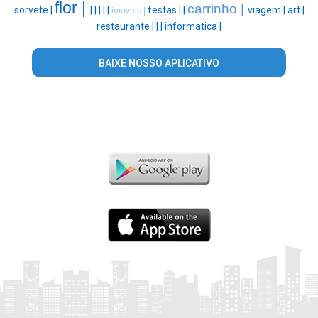
flor |
carrinho |
sorvete |
|
|
|
|
|
festas |
|
viagem |
art |
imoveis |
restaurante |
|
|
informatica |
BAIXE NOSSO APLICATIVO