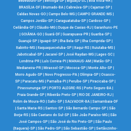
Bebedouro-SP
|
Bertioga-SP
|
Biguaçu-SC
|
Boa Vista-RR
|
BRASÍLIA-DF
|
Brumado-BA
|
Cabreúva-SP
|
Cajamar-SP
|
Caldas Novas-GO
|
Campo Belo-MG
|
CAMPO GRANDE-MS
|
Campos Jordão-SP
|
Caraguatatuba-SP
|
Cardoso-SP
|
Ceilândia-DF
|
Cláudio-MG
|
Duque de Caxias-RJ
|
Garanhuns-PE
|
GOIÂNIA-GO
|
Guará-DF
|
Guarapuava-PR
|
Guariba-SP
|
Guarujá-SP
|
Iguapé-SP
|
Ilha Bela-SP
|
Ilha Comprida-SP
|
Itabirito-MG
|
Itaquaquecetuba-SP
|
Itaqui-RS
|
Ituiutaba-MG
|
Jaboticabal-SP
|
Jacareí-SP
|
José Raydan-MG
|
Lages-SC
|
Londrina-PR
|
Luís Correia-PI
|
MANAUS-AM
|
Matão-SP
|
Medianeira-PR
|
Mirassol-SP
|
Mococa-SP
|
Monte Alto-SP
|
Morro Agudo-SP
|
Novo Progresso-PA
|
Olímpia-SP
|
Osasco-
SP
|
Paracatu-MG
|
Parnaíba-PI
|
Peruíbe-SP
|
Piracicaba-SP
|
Pirassununga-SP
|
PORTO ALEGRE-RS
|
Porto Seguro-BA
|
Praia Grande-SP
|
Ribeirão Preto-SP
|
RIO DE JANEIRO-RJ
|
Rolim de Moura-RO
|
Salto-SP
|
SALVADOR-BA
|
Samambaia-DF
|
Santa Maria-RS
|
Santos-SP
|
São Bernardo Campo-SP
|
São
Borja-RS
|
São Caetano do Sul-SP
|
São João Paraíso-MG
|
São
José Campos-SP
|
São José do Rio Preto-SP
|
São Paulo
(Itaquera)-SP
|
São Pedro-SP
|
São Sebastião-SP
|
Sertãozinho-