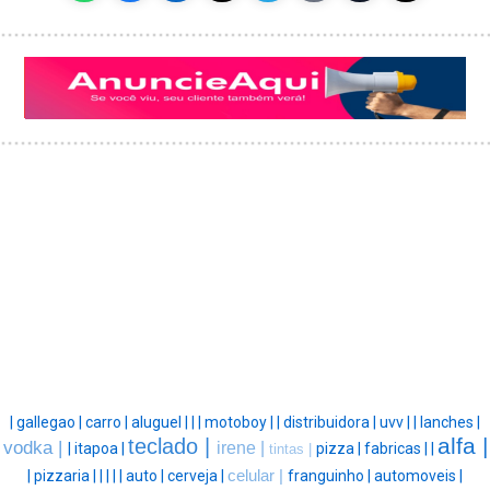
|
gallegao |
carro |
aluguel |
|
|
motoboy |
|
distribuidora |
uvv |
|
lanches |
alfa |
teclado |
vodka |
irene |
|
itapoa |
pizza |
fabricas |
|
tintas |
|
pizzaria |
|
|
|
|
auto |
cerveja |
celular |
franguinho |
automoveis |