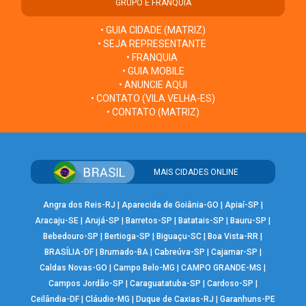
GRUPO E FRANQUIA
• GUIA CIDADE (MATRIZ)
• SEJA REPRESENTANTE
• FRANQUIA
• GUIA MOBILE
• ANUNCIE AQUI
• CONTATO (VILA VELHA-ES)
• CONTATO (MATRIZ)
MAIS CIDADES ONLINE
Angra dos Reis-RJ
|
Aparecida de Goiânia-GO
|
Apiaí-SP
|
Aracaju-SE
|
Arujá-SP
|
Barretos-SP
|
Batatais-SP
|
Bauru-SP
|
Bebedouro-SP
|
Bertioga-SP
|
Biguaçu-SC
|
Boa Vista-RR
|
BRASÍLIA-DF
|
Brumado-BA
|
Cabreúva-SP
|
Cajamar-SP
|
Caldas Novas-GO
|
Campo Belo-MG
|
CAMPO GRANDE-MS
|
Campos Jordão-SP
|
Caraguatatuba-SP
|
Cardoso-SP
|
Ceilândia-DF
|
Cláudio-MG
|
Duque de Caxias-RJ
|
Garanhuns-PE