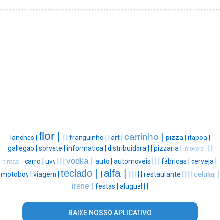
flor |
carrinho |
lanches |
|
|
franguinho |
|
art |
pizza |
itapoa |
gallegao |
sorvete |
informatica |
distribuidora |
|
pizzaria |
|
|
imoveis |
vodka |
carro |
uvv |
|
|
auto |
automoveis |
|
|
fabricas |
cerveja |
tintas |
alfa |
teclado |
motoboy |
viagem |
|
|
|
|
|
|
restaurante |
|
|
|
celular |
irene |
festas |
aluguel |
|
BAIXE NOSSO APLICATIVO