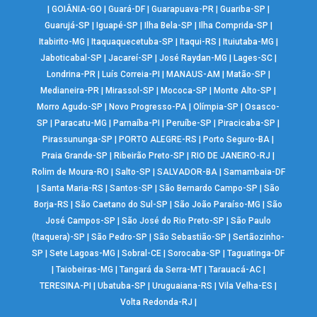
|
GOIÂNIA-GO
|
Guará-DF
|
Guarapuava-PR
|
Guariba-SP
|
Guarujá-SP
|
Iguapé-SP
|
Ilha Bela-SP
|
Ilha Comprida-SP
|
Itabirito-MG
|
Itaquaquecetuba-SP
|
Itaqui-RS
|
Ituiutaba-MG
|
Jaboticabal-SP
|
Jacareí-SP
|
José Raydan-MG
|
Lages-SC
|
Londrina-PR
|
Luís Correia-PI
|
MANAUS-AM
|
Matão-SP
|
Medianeira-PR
|
Mirassol-SP
|
Mococa-SP
|
Monte Alto-SP
|
Morro Agudo-SP
|
Novo Progresso-PA
|
Olímpia-SP
|
Osasco-
SP
|
Paracatu-MG
|
Parnaíba-PI
|
Peruíbe-SP
|
Piracicaba-SP
|
Pirassununga-SP
|
PORTO ALEGRE-RS
|
Porto Seguro-BA
|
Praia Grande-SP
|
Ribeirão Preto-SP
|
RIO DE JANEIRO-RJ
|
Rolim de Moura-RO
|
Salto-SP
|
SALVADOR-BA
|
Samambaia-DF
|
Santa Maria-RS
|
Santos-SP
|
São Bernardo Campo-SP
|
São
Borja-RS
|
São Caetano do Sul-SP
|
São João Paraíso-MG
|
São
José Campos-SP
|
São José do Rio Preto-SP
|
São Paulo
(Itaquera)-SP
|
São Pedro-SP
|
São Sebastião-SP
|
Sertãozinho-
SP
|
Sete Lagoas-MG
|
Sobral-CE
|
Sorocaba-SP
|
Taguatinga-DF
|
Taiobeiras-MG
|
Tangará da Serra-MT
|
Tarauacá-AC
|
TERESINA-PI
|
Ubatuba-SP
|
Uruguaiana-RS
|
Vila Velha-ES
|
Volta Redonda-RJ
|