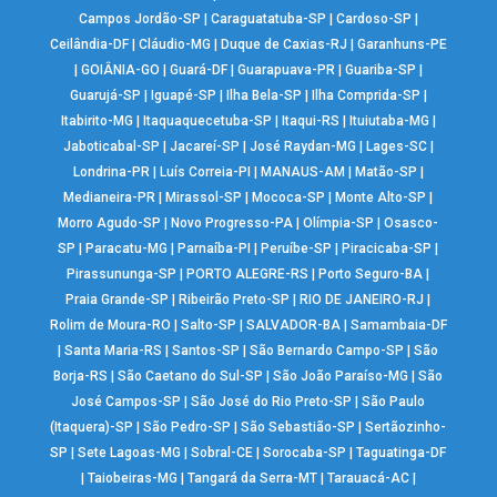
Campos Jordão-SP
|
Caraguatatuba-SP
|
Cardoso-SP
|
Ceilândia-DF
|
Cláudio-MG
|
Duque de Caxias-RJ
|
Garanhuns-PE
|
GOIÂNIA-GO
|
Guará-DF
|
Guarapuava-PR
|
Guariba-SP
|
Guarujá-SP
|
Iguapé-SP
|
Ilha Bela-SP
|
Ilha Comprida-SP
|
Itabirito-MG
|
Itaquaquecetuba-SP
|
Itaqui-RS
|
Ituiutaba-MG
|
Jaboticabal-SP
|
Jacareí-SP
|
José Raydan-MG
|
Lages-SC
|
Londrina-PR
|
Luís Correia-PI
|
MANAUS-AM
|
Matão-SP
|
Medianeira-PR
|
Mirassol-SP
|
Mococa-SP
|
Monte Alto-SP
|
Morro Agudo-SP
|
Novo Progresso-PA
|
Olímpia-SP
|
Osasco-
SP
|
Paracatu-MG
|
Parnaíba-PI
|
Peruíbe-SP
|
Piracicaba-SP
|
Pirassununga-SP
|
PORTO ALEGRE-RS
|
Porto Seguro-BA
|
Praia Grande-SP
|
Ribeirão Preto-SP
|
RIO DE JANEIRO-RJ
|
Rolim de Moura-RO
|
Salto-SP
|
SALVADOR-BA
|
Samambaia-DF
|
Santa Maria-RS
|
Santos-SP
|
São Bernardo Campo-SP
|
São
Borja-RS
|
São Caetano do Sul-SP
|
São João Paraíso-MG
|
São
José Campos-SP
|
São José do Rio Preto-SP
|
São Paulo
(Itaquera)-SP
|
São Pedro-SP
|
São Sebastião-SP
|
Sertãozinho-
SP
|
Sete Lagoas-MG
|
Sobral-CE
|
Sorocaba-SP
|
Taguatinga-DF
|
Taiobeiras-MG
|
Tangará da Serra-MT
|
Tarauacá-AC
|