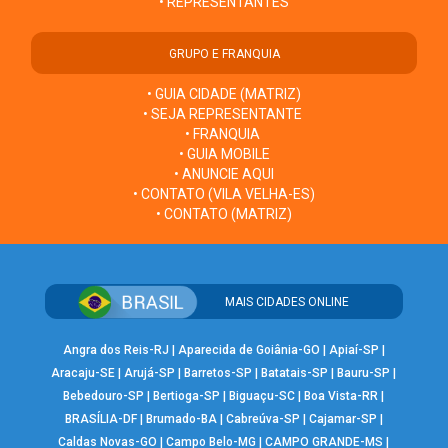
• REPRESENTANTES
GRUPO E FRANQUIA
• GUIA CIDADE (MATRIZ)
• SEJA REPRESENTANTE
• FRANQUIA
• GUIA MOBILE
• ANUNCIE AQUI
• CONTATO (VILA VELHA-ES)
• CONTATO (MATRIZ)
MAIS CIDADES ONLINE
Angra dos Reis-RJ
|
Aparecida de Goiânia-GO
|
Apiaí-SP
|
Aracaju-SE
|
Arujá-SP
|
Barretos-SP
|
Batatais-SP
|
Bauru-SP
|
Bebedouro-SP
|
Bertioga-SP
|
Biguaçu-SC
|
Boa Vista-RR
|
BRASÍLIA-DF
|
Brumado-BA
|
Cabreúva-SP
|
Cajamar-SP
|
Caldas Novas-GO
|
Campo Belo-MG
|
CAMPO GRANDE-MS
|