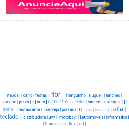
flor |
itapoa |
|
carro |
festas |
|
franguinho |
aluguel |
|
lanches |
carrinho |
sorvete |
pizza |
|
|
|
auto |
celular |
viagem |
gallegao |
|
|
|
alfa |
irene |
|
restaurante |
|
|
cerveja |
pizzaria |
|
|
|
|
tintas |
imoveis |
teclado |
distribuidora |
uvv |
|
motoboy |
|
|
automoveis |
informatica |
vodka |
|
fabricas |
art |