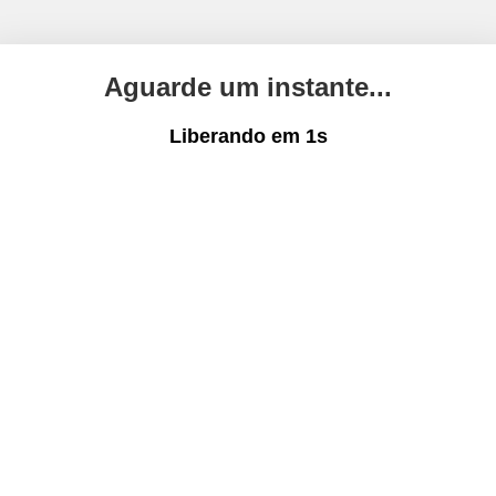
Aguarde um instante...
Liberando em
1
s